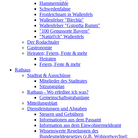
Hammermühle
Schwedenfahne
Fronleichnam in Wallenfels
Wallenfelser "Blechla"
Wallenfelser "Gstopfta Rumm"
"100 Genussorte Bayern"
"Natürl!ch" Wallenfels
Der Rodachtaler
Gastronomie
Heiraten; Feiern, Feste & mehr
Heiraten
Feiern, Feste & mehr
Rathaus
Stadtrat & Ausschüsse
Mitglieder des Stadtrates
Sitzungsplan
Rathaus - Wo erledige ich was?
Gemeinschaftsgrabanlage
Mitteilungsblatt
Dienstleistungen und Abgaben
Steuern und Gebühren
Informationen aus dem Passamt
Information aus dem Einwohnermeldeamt
Wissenswerte Regelungen des
Bundesmeldegesetzes (z.B. Wohnortwechsel;