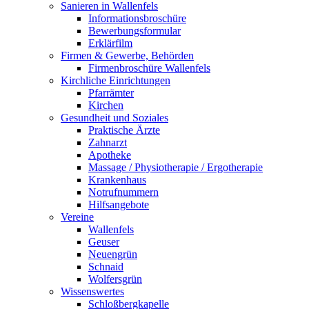
Sanieren in Wallenfels
Informationsbroschüre
Bewerbungsformular
Erklärfilm
Firmen & Gewerbe, Behörden
Firmenbroschüre Wallenfels
Kirchliche Einrichtungen
Pfarrämter
Kirchen
Gesundheit und Soziales
Praktische Ärzte
Zahnarzt
Apotheke
Massage / Physiotherapie / Ergotherapie
Krankenhaus
Notrufnummern
Hilfsangebote
Vereine
Wallenfels
Geuser
Neuengrün
Schnaid
Wolfersgrün
Wissenswertes
Schloßbergkapelle