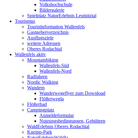
Volkshochschule
Bildergalerie
Spielplatz NaturErlebnis Leutnitztal
Tourismus
Touristinformation Wallenfels
Gastgeberverzeichnis
Ausflugsziele
weitere Adressen
Oberes Rodachtal
Wallenfels aktiv
Mountainbiking
Wallenfels-Süd
Wallenfels-Nord
Radfahren
Nordic Walking
Wandern
Wanderwegeflyer zum Download
Flößerwegla
Flößerbad
Campingplatz
Anmeldeformular
Nutzungsbedingungen, Gebühren
WaldErlebnis Oberes Rodachtal
Kneipp-Park
NaturErlebnisWäldla