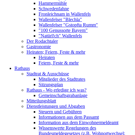
Hammermühle
Schwedenfahne
Fronleichnam in Wallenfels
Wallenfelser "Blechla"
Wallenfelser "Gstopfta Rumm"
"100 Genussorte Bayern"
"Natürl!ch" Wallenfels
Der Rodachtaler
Gastronomie
Heiraten; Feiern, Feste & mehr
Heiraten
Feiern, Feste & mehr
Rathaus
Stadtrat & Ausschüsse
Mitglieder des Stadtrates
Sitzungsplan
Rathaus - Wo erledige ich was?
Gemeinschaftsgrabanlage
Mitteilungsblatt
Dienstleistungen und Abgaben
Steuern und Gebühren
Informationen aus dem Passamt
Information aus dem Einwohnermeldeamt
Wissenswerte Regelungen des
Bundesmeldegesetzes (z.B. Wohnortwechsel;