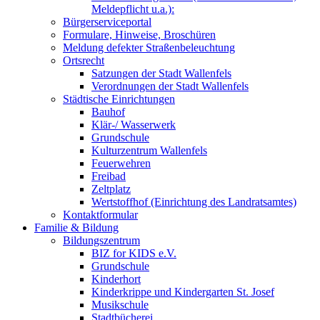
Meldepflicht u.a.):
Bürgerserviceportal
Formulare, Hinweise, Broschüren
Meldung defekter Straßenbeleuchtung
Ortsrecht
Satzungen der Stadt Wallenfels
Verordnungen der Stadt Wallenfels
Städtische Einrichtungen
Bauhof
Klär-/ Wasserwerk
Grundschule
Kulturzentrum Wallenfels
Feuerwehren
Freibad
Zeltplatz
Wertstoffhof (Einrichtung des Landratsamtes)
Kontaktformular
Familie & Bildung
Bildungszentrum
BIZ for KIDS e.V.
Grundschule
Kinderhort
Kinderkrippe und Kindergarten St. Josef
Musikschule
Stadtbücherei