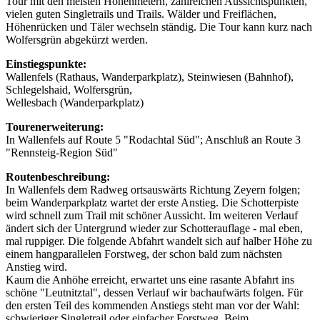
Tour mit den meisten Höhenmetern, zahlreichen Aussichtspunkten,
vielen guten Singletrails und Trails. Wälder und Freiflächen,
Höhenrücken und Täler wechseln ständig. Die Tour kann kurz nach
Wolfersgrün abgekürzt werden.
Einstiegspunkte:
Wallenfels (Rathaus, Wanderparkplatz), Steinwiesen (Bahnhof),
Schlegelshaid, Wolfersgrün,
Wellesbach (Wanderparkplatz)
Tourenerweiterung:
In Wallenfels auf Route 5 "Rodachtal Süd"; Anschluß an Route 3
"Rennsteig-Region Süd"
Routenbeschreibung:
In Wallenfels dem Radweg ortsauswärts Richtung Zeyern folgen;
beim Wanderparkplatz wartet der erste Anstieg. Die Schotterpiste
wird schnell zum Trail mit schöner Aussicht. Im weiteren Verlauf
ändert sich der Untergrund wieder zur Schotterauflage - mal eben,
mal ruppiger. Die folgende Abfahrt wandelt sich auf halber Höhe zu
einem hangparallelen Forstweg, der schon bald zum nächsten
Anstieg wird.
Kaum die Anhöhe erreicht, erwartet uns eine rasante Abfahrt ins
schöne "Leutnitztal", dessen Verlauf wir bachaufwärts folgen. Für
den ersten Teil des kommenden Anstiegs steht man vor der Wahl:
schwieriger Singletrail oder einfacher Forstweg. Beim