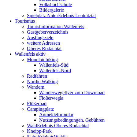
Volkshochschule
Bildergalerie
Spielplatz NaturErlebnis Leutnitztal
Tourismus
Touristinformation Wallenfels
Gastgeberverzeichnis
Ausflugsziele
weitere Adressen
Oberes Rodachtal
Wallenfels aktiv
Mountainbiking
Wallenfels-Süd
Wallenfels-Nord
Radfahren
Nordic Walking
Wandern
Wanderwegeflyer zum Download
Flößerwegla
Flößerbad
Campingplatz
Anmeldeformular
Nutzungsbedingungen, Gebühren
WaldErlebnis Oberes Rodachtal
Kneipp-Park
NaturErlebnisWäldla