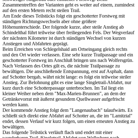
Zusammentreffen der Varianten geht es weiter auf einem, zumindest
auf den ersten Metern recht steilen Trail.
Am Ende dieses Teilstücks folgt ein geschotterter Forstweg mit
ständigen Richtungswechseln aber ohne größere
Höhenunterschiede. Der folgende kurze, aber steile Anstieg ab
Schindelthal führt teilweise über freiliegenden Fels. Der Wegverlauf
der nächsten Kilometer ist durch ständigen Wechsel von kurzen
Anstiegen und Abfahrten geprägt.
Beim Erreichen von Schlegelshaid am Ortseingang gleich rechts
und den Ort wieder verlassen. Eine sehr kurze Trailpassage und ein
geschotterter Forstweg im Anschluß bringen uns nach Wolfersgrün.
Nach Verlassen des Ortes gilt es, die nächste Trailpassage zu
bewältigen. Die anschließende Entspannung, erst auf Asphalt, dann
auf Schotter bergab, währt nicht lange: es folgt ein teilweise steiler
Anstieg. Zur Belohnung gibt es eine lange Singletrail-Abfahrt, nur
kurz durch eine Schotterpassage unterbrochen. Im Tal liegt ein
kleiner Weiher neben dem "Max-Marien-Brunnen", an dem der
Getränkevorrat mit äußerst gesundem Quellwasser aufgefrischt
werden kann.
Der kommende Anstieg folgt dem "Langenaubach" talaufwärts. Es
schließt sich direkt eine Abfahrt auf Schotter an, die im "Lamitztal"
endet, dessen Verlauf wir kurz folgen, um einen erneuten Anstieg zu
bewältigen.
Das folgende Teilstück verläuft flach und endet mit einer
wunderbaren Trail-/Singletrail-Abfahrt von Wellesberg nach