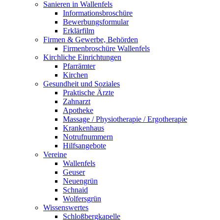
Sanieren in Wallenfels
Informationsbroschüre
Bewerbungsformular
Erklärfilm
Firmen & Gewerbe, Behörden
Firmenbroschüre Wallenfels
Kirchliche Einrichtungen
Pfarrämter
Kirchen
Gesundheit und Soziales
Praktische Ärzte
Zahnarzt
Apotheke
Massage / Physiotherapie / Ergotherapie
Krankenhaus
Notrufnummern
Hilfsangebote
Vereine
Wallenfels
Geuser
Neuengrün
Schnaid
Wolfersgrün
Wissenswertes
Schloßbergkapelle