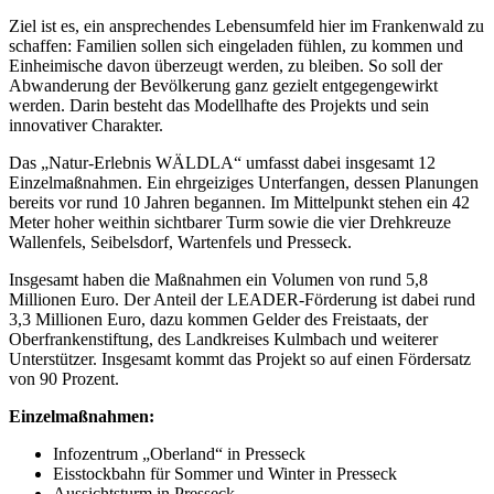
Ziel ist es, ein ansprechendes Lebensumfeld hier im Frankenwald zu
schaffen: Familien sollen sich eingeladen fühlen, zu kommen und
Einheimische davon überzeugt werden, zu bleiben. So soll der
Abwanderung der Bevölkerung ganz gezielt entgegengewirkt
werden. Darin besteht das Modellhafte des Projekts und sein
innovativer Charakter.
Das „Natur-Erlebnis WÄLDLA“ umfasst dabei insgesamt 12
Einzelmaßnahmen. Ein ehrgeiziges Unterfangen, dessen Planungen
bereits vor rund 10 Jahren begannen. Im Mittelpunkt stehen ein 42
Meter hoher weithin sichtbarer Turm sowie die vier Drehkreuze
Wallenfels, Seibelsdorf, Wartenfels und Presseck.
Insgesamt haben die Maßnahmen ein Volumen von rund 5,8
Millionen Euro. Der Anteil der LEADER-Förderung ist dabei rund
3,3 Millionen Euro, dazu kommen Gelder des Freistaats, der
Oberfrankenstiftung, des Landkreises Kulmbach und weiterer
Unterstützer. Insgesamt kommt das Projekt so auf einen Fördersatz
von 90 Prozent.
Einzelmaßnahmen:
Infozentrum „Oberland“ in Presseck
Eisstockbahn für Sommer und Winter in Presseck
Aussichtsturm in Presseck