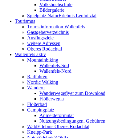
Volkshochschule
Bildergalerie
Spielplatz NaturErlebnis Leutnitztal
Tourismus
Touristinformation Wallenfels
Gastgeberverzeichnis
Ausflugsziele
weitere Adressen
Oberes Rodachtal
Wallenfels aktiv
Mountainbiking
Wallenfels-Süd
Wallenfels-Nord
Radfahren
Nordic Walking
Wandern
Wanderwegeflyer zum Download
Flößerwegla
Flößerbad
Campingplatz
Anmeldeformular
Nutzungsbedingungen, Gebühren
WaldErlebnis Oberes Rodachtal
Kneipp-Park
NaturErlebnisWäldla