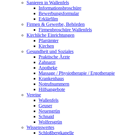
Sanieren in Wallenfels
Informationsbroschüre
Bewerbungsformular
Erklärfilm
Firmen & Gewerbe, Behörden
Firmenbroschüre Wallenfels
Kirchliche Einrichtungen
Pfarrämter
Kirchen
Gesundheit und Soziales
Praktische Ärzte
Zahnarzt
Apotheke
Massage / Physiotherapie / Ergotherapie
Krankenhaus
Notrufnummern
Hilfsangebote
Vereine
Wallenfels
Geuser
Neuengrün
Schnaid
Wolfersgrün
Wissenswertes
Schloßbergkapelle