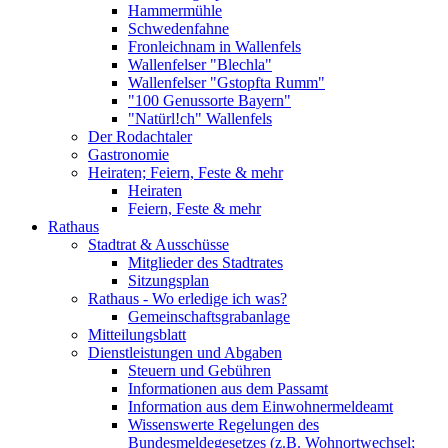
Hammermühle
Schwedenfahne
Fronleichnam in Wallenfels
Wallenfelser "Blechla"
Wallenfelser "Gstopfta Rumm"
"100 Genussorte Bayern"
"Natürl!ch" Wallenfels
Der Rodachtaler
Gastronomie
Heiraten; Feiern, Feste & mehr
Heiraten
Feiern, Feste & mehr
Rathaus
Stadtrat & Ausschüsse
Mitglieder des Stadtrates
Sitzungsplan
Rathaus - Wo erledige ich was?
Gemeinschaftsgrabanlage
Mitteilungsblatt
Dienstleistungen und Abgaben
Steuern und Gebühren
Informationen aus dem Passamt
Information aus dem Einwohnermeldeamt
Wissenswerte Regelungen des
Bundesmeldegesetzes (z.B. Wohnortwechsel;