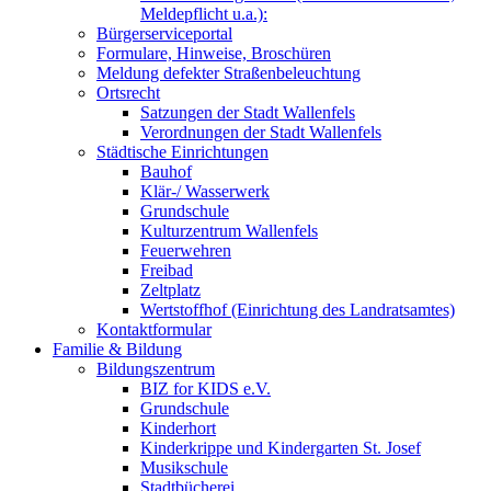
Meldepflicht u.a.):
Bürgerserviceportal
Formulare, Hinweise, Broschüren
Meldung defekter Straßenbeleuchtung
Ortsrecht
Satzungen der Stadt Wallenfels
Verordnungen der Stadt Wallenfels
Städtische Einrichtungen
Bauhof
Klär-/ Wasserwerk
Grundschule
Kulturzentrum Wallenfels
Feuerwehren
Freibad
Zeltplatz
Wertstoffhof (Einrichtung des Landratsamtes)
Kontaktformular
Familie & Bildung
Bildungszentrum
BIZ for KIDS e.V.
Grundschule
Kinderhort
Kinderkrippe und Kindergarten St. Josef
Musikschule
Stadtbücherei