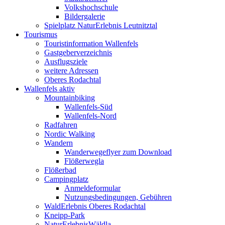
Volkshochschule
Bildergalerie
Spielplatz NaturErlebnis Leutnitztal
Tourismus
Touristinformation Wallenfels
Gastgeberverzeichnis
Ausflugsziele
weitere Adressen
Oberes Rodachtal
Wallenfels aktiv
Mountainbiking
Wallenfels-Süd
Wallenfels-Nord
Radfahren
Nordic Walking
Wandern
Wanderwegeflyer zum Download
Flößerwegla
Flößerbad
Campingplatz
Anmeldeformular
Nutzungsbedingungen, Gebühren
WaldErlebnis Oberes Rodachtal
Kneipp-Park
NaturErlebnisWäldla