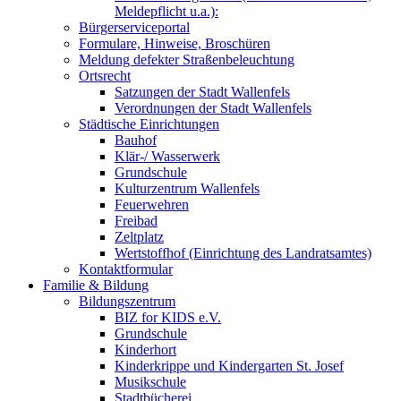
Meldepflicht u.a.):
Bürgerserviceportal
Formulare, Hinweise, Broschüren
Meldung defekter Straßenbeleuchtung
Ortsrecht
Satzungen der Stadt Wallenfels
Verordnungen der Stadt Wallenfels
Städtische Einrichtungen
Bauhof
Klär-/ Wasserwerk
Grundschule
Kulturzentrum Wallenfels
Feuerwehren
Freibad
Zeltplatz
Wertstoffhof (Einrichtung des Landratsamtes)
Kontaktformular
Familie & Bildung
Bildungszentrum
BIZ for KIDS e.V.
Grundschule
Kinderhort
Kinderkrippe und Kindergarten St. Josef
Musikschule
Stadtbücherei