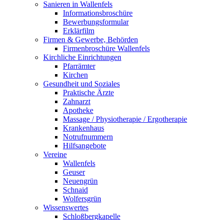
Sanieren in Wallenfels
Informationsbroschüre
Bewerbungsformular
Erklärfilm
Firmen & Gewerbe, Behörden
Firmenbroschüre Wallenfels
Kirchliche Einrichtungen
Pfarrämter
Kirchen
Gesundheit und Soziales
Praktische Ärzte
Zahnarzt
Apotheke
Massage / Physiotherapie / Ergotherapie
Krankenhaus
Notrufnummern
Hilfsangebote
Vereine
Wallenfels
Geuser
Neuengrün
Schnaid
Wolfersgrün
Wissenswertes
Schloßbergkapelle