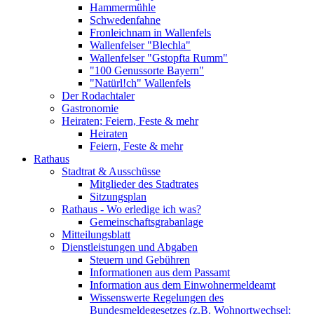
Hammermühle
Schwedenfahne
Fronleichnam in Wallenfels
Wallenfelser "Blechla"
Wallenfelser "Gstopfta Rumm"
"100 Genussorte Bayern"
"Natürl!ch" Wallenfels
Der Rodachtaler
Gastronomie
Heiraten; Feiern, Feste & mehr
Heiraten
Feiern, Feste & mehr
Rathaus
Stadtrat & Ausschüsse
Mitglieder des Stadtrates
Sitzungsplan
Rathaus - Wo erledige ich was?
Gemeinschaftsgrabanlage
Mitteilungsblatt
Dienstleistungen und Abgaben
Steuern und Gebühren
Informationen aus dem Passamt
Information aus dem Einwohnermeldeamt
Wissenswerte Regelungen des
Bundesmeldegesetzes (z.B. Wohnortwechsel;