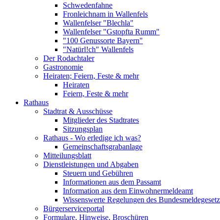
Schwedenfahne
Fronleichnam in Wallenfels
Wallenfelser "Blechla"
Wallenfelser "Gstopfta Rumm"
"100 Genussorte Bayern"
"Natürl!ch" Wallenfels
Der Rodachtaler
Gastronomie
Heiraten; Feiern, Feste & mehr
Heiraten
Feiern, Feste & mehr
Rathaus
Stadtrat & Ausschüsse
Mitglieder des Stadtrates
Sitzungsplan
Rathaus - Wo erledige ich was?
Gemeinschaftsgrabanlage
Mitteilungsblatt
Dienstleistungen und Abgaben
Steuern und Gebühren
Informationen aus dem Passamt
Information aus dem Einwohnermeldeamt
Wissenswerte Regelungen des Bundesmeldegesetzes
Bürgerserviceportal
Formulare, Hinweise, Broschüren