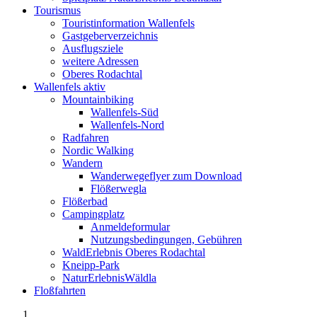
Tourismus
Touristinformation Wallenfels
Gastgeberverzeichnis
Ausflugsziele
weitere Adressen
Oberes Rodachtal
Wallenfels aktiv
Mountainbiking
Wallenfels-Süd
Wallenfels-Nord
Radfahren
Nordic Walking
Wandern
Wanderwegeflyer zum Download
Flößerwegla
Flößerbad
Campingplatz
Anmeldeformular
Nutzungsbedingungen, Gebühren
WaldErlebnis Oberes Rodachtal
Kneipp-Park
NaturErlebnisWäldla
Floßfahrten