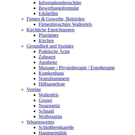
Informationsbroschüre
Bewerbungsformular
Erklärfilm
Firmen & Gewerbe, Behörden
Firmenbroschüre Wallenfels
Kirchliche Einrichtungen
Pfarrämter
Kirchen
Gesundheit und Soziales
Praktische Ärzte
Zahnarzt
Apotheke
Massage / Physiotherapie / Ergotherapie
Krankenhaus
Notrufnummern
Hilfsangebote
Vereine
Wallenfels
Geuser
Neuengrün
Schnaid
Wolfersgrün
Wissenswertes
Schloßbergkapelle
Hammermühle