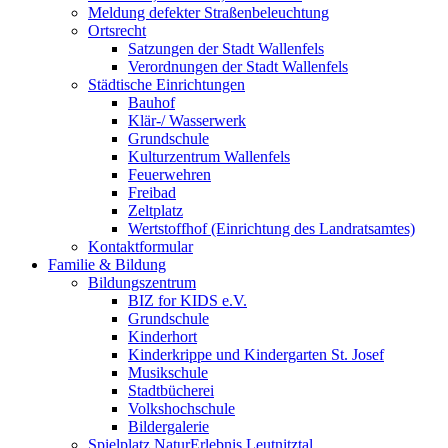
Meldung defekter Straßenbeleuchtung
Ortsrecht
Satzungen der Stadt Wallenfels
Verordnungen der Stadt Wallenfels
Städtische Einrichtungen
Bauhof
Klär-/ Wasserwerk
Grundschule
Kulturzentrum Wallenfels
Feuerwehren
Freibad
Zeltplatz
Wertstoffhof (Einrichtung des Landratsamtes)
Kontaktformular
Familie & Bildung
Bildungszentrum
BIZ for KIDS e.V.
Grundschule
Kinderhort
Kinderkrippe und Kindergarten St. Josef
Musikschule
Stadtbücherei
Volkshochschule
Bildergalerie
Spielplatz NaturErlebnis Leutnitztal