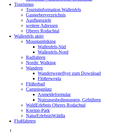
Tourismus
Touristinformation Wallenfels
Gastgeberverzeichnis
Ausflugsziele
weitere Adressen
Oberes Rodachtal
Wallenfels aktiv
Mountainbiking
Wallenfels-Süd
Wallenfels-Nord
Radfahren
Nordic Walking
Wandern
Wanderwegeflyer zum Download
Flößerwegla
Flößerbad
Campingplatz
Anmeldeformular
Nutzungsbedingungen, Gebühren
WaldErlebnis Oberes Rodachtal
Kneipp-Park
NaturErlebnisWäldla
Floßfahrten