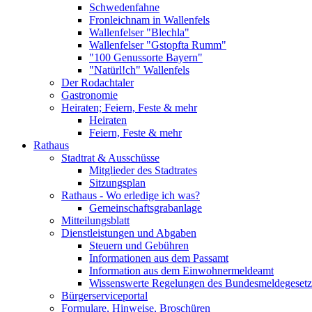
Schwedenfahne
Fronleichnam in Wallenfels
Wallenfelser "Blechla"
Wallenfelser "Gstopfta Rumm"
"100 Genussorte Bayern"
"Natürl!ch" Wallenfels
Der Rodachtaler
Gastronomie
Heiraten; Feiern, Feste & mehr
Heiraten
Feiern, Feste & mehr
Rathaus
Stadtrat & Ausschüsse
Mitglieder des Stadtrates
Sitzungsplan
Rathaus - Wo erledige ich was?
Gemeinschaftsgrabanlage
Mitteilungsblatt
Dienstleistungen und Abgaben
Steuern und Gebühren
Informationen aus dem Passamt
Information aus dem Einwohnermeldeamt
Wissenswerte Regelungen des Bundesmeldegesetzes
Bürgerserviceportal
Formulare, Hinweise, Broschüren