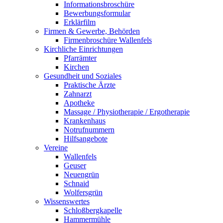
Informationsbroschüre
Bewerbungsformular
Erklärfilm
Firmen & Gewerbe, Behörden
Firmenbroschüre Wallenfels
Kirchliche Einrichtungen
Pfarrämter
Kirchen
Gesundheit und Soziales
Praktische Ärzte
Zahnarzt
Apotheke
Massage / Physiotherapie / Ergotherapie
Krankenhaus
Notrufnummern
Hilfsangebote
Vereine
Wallenfels
Geuser
Neuengrün
Schnaid
Wolfersgrün
Wissenswertes
Schloßbergkapelle
Hammermühle