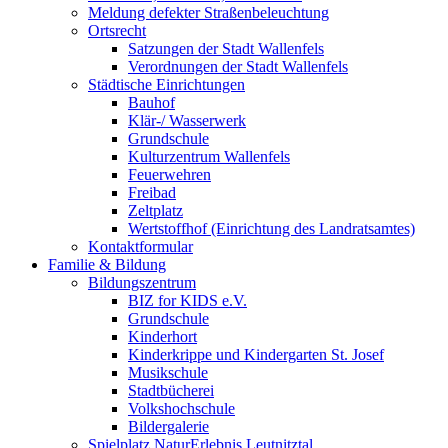
Meldung defekter Straßenbeleuchtung
Ortsrecht
Satzungen der Stadt Wallenfels
Verordnungen der Stadt Wallenfels
Städtische Einrichtungen
Bauhof
Klär-/ Wasserwerk
Grundschule
Kulturzentrum Wallenfels
Feuerwehren
Freibad
Zeltplatz
Wertstoffhof (Einrichtung des Landratsamtes)
Kontaktformular
Familie & Bildung
Bildungszentrum
BIZ for KIDS e.V.
Grundschule
Kinderhort
Kinderkrippe und Kindergarten St. Josef
Musikschule
Stadtbücherei
Volkshochschule
Bildergalerie
Spielplatz NaturErlebnis Leutnitztal