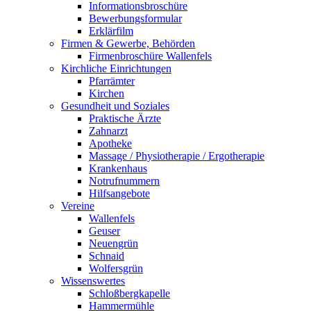
Informationsbroschüre
Bewerbungsformular
Erklärfilm
Firmen & Gewerbe, Behörden
Firmenbroschüre Wallenfels
Kirchliche Einrichtungen
Pfarrämter
Kirchen
Gesundheit und Soziales
Praktische Ärzte
Zahnarzt
Apotheke
Massage / Physiotherapie / Ergotherapie
Krankenhaus
Notrufnummern
Hilfsangebote
Vereine
Wallenfels
Geuser
Neuengrün
Schnaid
Wolfersgrün
Wissenswertes
Schloßbergkapelle
Hammermühle