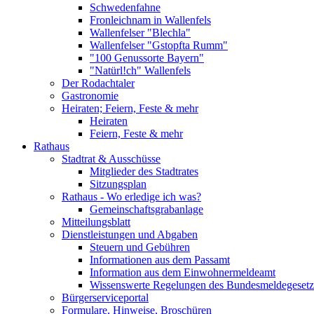
Schwedenfahne
Fronleichnam in Wallenfels
Wallenfelser "Blechla"
Wallenfelser "Gstopfta Rumm"
"100 Genussorte Bayern"
"Natürl!ch" Wallenfels
Der Rodachtaler
Gastronomie
Heiraten; Feiern, Feste & mehr
Heiraten
Feiern, Feste & mehr
Rathaus
Stadtrat & Ausschüsse
Mitglieder des Stadtrates
Sitzungsplan
Rathaus - Wo erledige ich was?
Gemeinschaftsgrabanlage
Mitteilungsblatt
Dienstleistungen und Abgaben
Steuern und Gebühren
Informationen aus dem Passamt
Information aus dem Einwohnermeldeamt
Wissenswerte Regelungen des Bundesmeldegesetzes
Bürgerserviceportal
Formulare, Hinweise, Broschüren