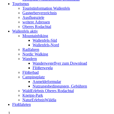
Tourismus
Touristinformation Wallenfels
Gastgeberverzeichnis
Ausflugsziele
weitere Adressen
Oberes Rodachtal
Wallenfels aktiv
Mountainbiking
Wallenfels-Süd
Wallenfels-Nord
Radfahren
Nordic Walking
Wandern
Wanderwegeflyer zum Download
Flößerwegla
Flößerbad
Campingplatz
Anmeldeformular
Nutzungsbedingungen, Gebühren
WaldErlebnis Oberes Rodachtal
Kneipp-Park
NaturErlebnisWäldla
Floßfahrten