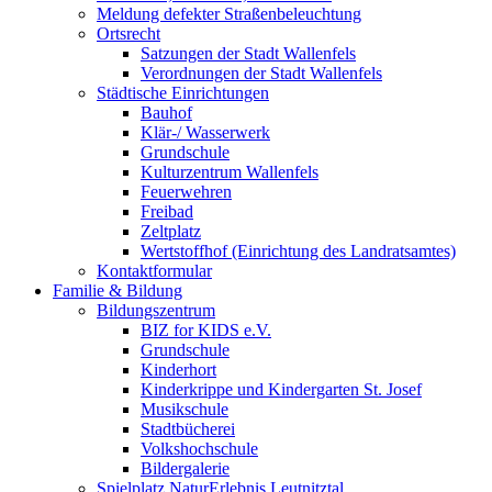
Meldung defekter Straßenbeleuchtung
Ortsrecht
Satzungen der Stadt Wallenfels
Verordnungen der Stadt Wallenfels
Städtische Einrichtungen
Bauhof
Klär-/ Wasserwerk
Grundschule
Kulturzentrum Wallenfels
Feuerwehren
Freibad
Zeltplatz
Wertstoffhof (Einrichtung des Landratsamtes)
Kontaktformular
Familie & Bildung
Bildungszentrum
BIZ for KIDS e.V.
Grundschule
Kinderhort
Kinderkrippe und Kindergarten St. Josef
Musikschule
Stadtbücherei
Volkshochschule
Bildergalerie
Spielplatz NaturErlebnis Leutnitztal