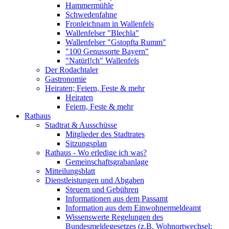
Hammermühle
Schwedenfahne
Fronleichnam in Wallenfels
Wallenfelser "Blechla"
Wallenfelser "Gstopfta Rumm"
"100 Genussorte Bayern"
"Natürl!ch" Wallenfels
Der Rodachtaler
Gastronomie
Heiraten; Feiern, Feste & mehr
Heiraten
Feiern, Feste & mehr
Rathaus
Stadtrat & Ausschüsse
Mitglieder des Stadtrates
Sitzungsplan
Rathaus - Wo erledige ich was?
Gemeinschaftsgrabanlage
Mitteilungsblatt
Dienstleistungen und Abgaben
Steuern und Gebühren
Informationen aus dem Passamt
Information aus dem Einwohnermeldeamt
Wissenswerte Regelungen des
Bundesmeldegesetzes (z.B. Wohnortwechsel;