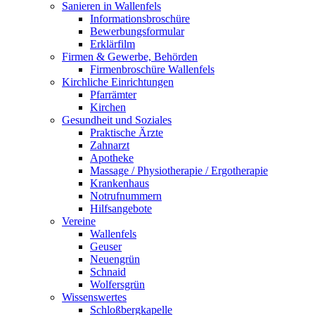
Sanieren in Wallenfels
Informationsbroschüre
Bewerbungsformular
Erklärfilm
Firmen & Gewerbe, Behörden
Firmenbroschüre Wallenfels
Kirchliche Einrichtungen
Pfarrämter
Kirchen
Gesundheit und Soziales
Praktische Ärzte
Zahnarzt
Apotheke
Massage / Physiotherapie / Ergotherapie
Krankenhaus
Notrufnummern
Hilfsangebote
Vereine
Wallenfels
Geuser
Neuengrün
Schnaid
Wolfersgrün
Wissenswertes
Schloßbergkapelle