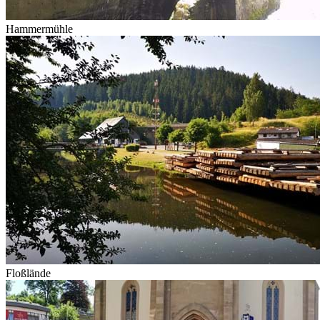
Hammermühle
Floßlände