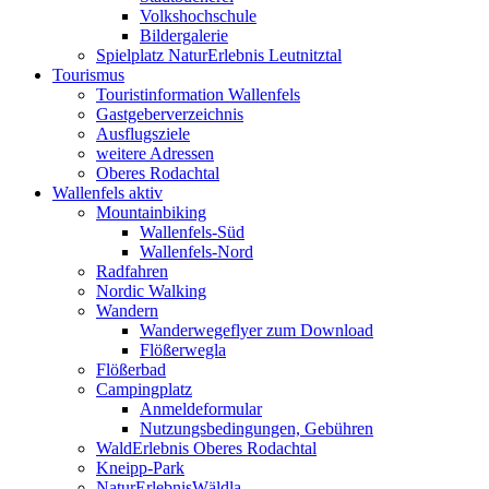
Volkshochschule
Bildergalerie
Spielplatz NaturErlebnis Leutnitztal
Tourismus
Touristinformation Wallenfels
Gastgeberverzeichnis
Ausflugsziele
weitere Adressen
Oberes Rodachtal
Wallenfels aktiv
Mountainbiking
Wallenfels-Süd
Wallenfels-Nord
Radfahren
Nordic Walking
Wandern
Wanderwegeflyer zum Download
Flößerwegla
Flößerbad
Campingplatz
Anmeldeformular
Nutzungsbedingungen, Gebühren
WaldErlebnis Oberes Rodachtal
Kneipp-Park
NaturErlebnisWäldla