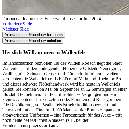
Drohnenaufnahme des Feuerwehrhauses im Juni 2024
Vorheriger Slide
Nächster Slide
Animation der Slideshow fortführen
Animation der Slideshow anhalten
Herzlich Willkommen in Wallenfels
Im landschaftlich reizvollen Tal der Wilden Rodach liegt die Stadt
Wallenfels, auf den umliegenden Höhen die Ortsteile Neuengrün,
Wolfersgrün, Schnaid, Geuser und Dörnach.
In früheren
Zeiten
verdienten die Wallenfelser als Flößer auf Main und Rhein ihr Brot
und dieses schwere Flößerhandwerk wird bis heute in Wallenfels
gelebt.
Sie können von Mai bis September an 12 Samstagen an einer
Floßfahrt teilnehmen.
Ein feucht-fröhliches Vergnügen und ein
kleines Abenteuer für Einzelreisende, Familien und Reisegruppen.
Die Bevölkerung von Wallenfels ist sehr traditionsbewusst und
heimatverbunden.
Eine rund 100 Mann starke Ehrenkompanie in
altbayerischen Uniformen – eine Farbenpracht für das Auge – tritt
noch heute bei festlichen Anlässen (z.B. bei der
Fronleichnamsprozession) auf.