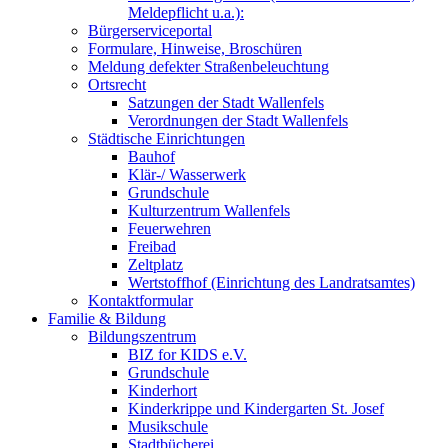
Meldepflicht u.a.):
Bürgerserviceportal
Formulare, Hinweise, Broschüren
Meldung defekter Straßenbeleuchtung
Ortsrecht
Satzungen der Stadt Wallenfels
Verordnungen der Stadt Wallenfels
Städtische Einrichtungen
Bauhof
Klär-/ Wasserwerk
Grundschule
Kulturzentrum Wallenfels
Feuerwehren
Freibad
Zeltplatz
Wertstoffhof (Einrichtung des Landratsamtes)
Kontaktformular
Familie & Bildung
Bildungszentrum
BIZ for KIDS e.V.
Grundschule
Kinderhort
Kinderkrippe und Kindergarten St. Josef
Musikschule
Stadtbücherei