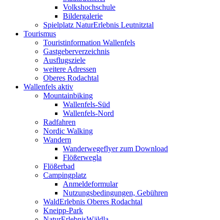
Volkshochschule
Bildergalerie
Spielplatz NaturErlebnis Leutnitztal
Tourismus
Touristinformation Wallenfels
Gastgeberverzeichnis
Ausflugsziele
weitere Adressen
Oberes Rodachtal
Wallenfels aktiv
Mountainbiking
Wallenfels-Süd
Wallenfels-Nord
Radfahren
Nordic Walking
Wandern
Wanderwegeflyer zum Download
Flößerwegla
Flößerbad
Campingplatz
Anmeldeformular
Nutzungsbedingungen, Gebühren
WaldErlebnis Oberes Rodachtal
Kneipp-Park
NaturErlebnisWäldla