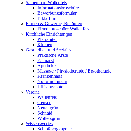
Sanieren in Wallenfels
Informationsbroschüre
Bewerbungsformular
Erklärfilm
Firmen & Gewerbe, Behörden
Firmenbroschüre Wallenfels
Kirchliche Einrichtungen
Pfarrämter
Kirchen
Gesundheit und Soziales
Praktische Ärzte
Zahnarzt
Apotheke
Massage / Physiotherapie / Ergotherapie
Krankenhaus
Notrufnummern
Hilfsangebote
Vereine
Wallenfels
Geuser
Neuengrün
Schnaid
Wolfersgrün
Wissenswertes
Schloßbergkapelle