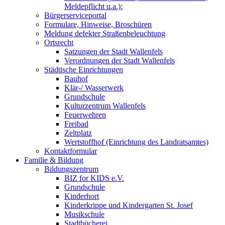
Meldepflicht u.a.):
Bürgerserviceportal
Formulare, Hinweise, Broschüren
Meldung defekter Straßenbeleuchtung
Ortsrecht
Satzungen der Stadt Wallenfels
Verordnungen der Stadt Wallenfels
Städtische Einrichtungen
Bauhof
Klär-/ Wasserwerk
Grundschule
Kulturzentrum Wallenfels
Feuerwehren
Freibad
Zeltplatz
Wertstoffhof (Einrichtung des Landratsamtes)
Kontaktformular
Familie & Bildung
Bildungszentrum
BIZ for KIDS e.V.
Grundschule
Kinderhort
Kinderkrippe und Kindergarten St. Josef
Musikschule
Stadtbücherei