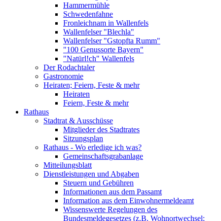
Hammermühle
Schwedenfahne
Fronleichnam in Wallenfels
Wallenfelser "Blechla"
Wallenfelser "Gstopfta Rumm"
"100 Genussorte Bayern"
"Natürl!ch" Wallenfels
Der Rodachtaler
Gastronomie
Heiraten; Feiern, Feste & mehr
Heiraten
Feiern, Feste & mehr
Rathaus
Stadtrat & Ausschüsse
Mitglieder des Stadtrates
Sitzungsplan
Rathaus - Wo erledige ich was?
Gemeinschaftsgrabanlage
Mitteilungsblatt
Dienstleistungen und Abgaben
Steuern und Gebühren
Informationen aus dem Passamt
Information aus dem Einwohnermeldeamt
Wissenswerte Regelungen des
Bundesmeldegesetzes (z.B. Wohnortwechsel;