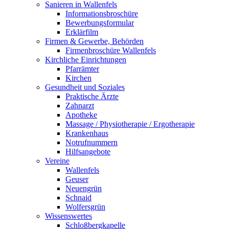
Sanieren in Wallenfels
Informationsbroschüre
Bewerbungsformular
Erklärfilm
Firmen & Gewerbe, Behörden
Firmenbroschüre Wallenfels
Kirchliche Einrichtungen
Pfarrämter
Kirchen
Gesundheit und Soziales
Praktische Ärzte
Zahnarzt
Apotheke
Massage / Physiotherapie / Ergotherapie
Krankenhaus
Notrufnummern
Hilfsangebote
Vereine
Wallenfels
Geuser
Neuengrün
Schnaid
Wolfersgrün
Wissenswertes
Schloßbergkapelle