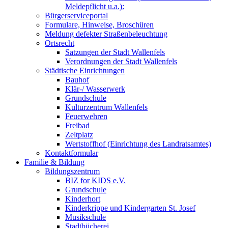
Meldepflicht u.a.):
Bürgerserviceportal
Formulare, Hinweise, Broschüren
Meldung defekter Straßenbeleuchtung
Ortsrecht
Satzungen der Stadt Wallenfels
Verordnungen der Stadt Wallenfels
Städtische Einrichtungen
Bauhof
Klär-/ Wasserwerk
Grundschule
Kulturzentrum Wallenfels
Feuerwehren
Freibad
Zeltplatz
Wertstoffhof (Einrichtung des Landratsamtes)
Kontaktformular
Familie & Bildung
Bildungszentrum
BIZ for KIDS e.V.
Grundschule
Kinderhort
Kinderkrippe und Kindergarten St. Josef
Musikschule
Stadtbücherei