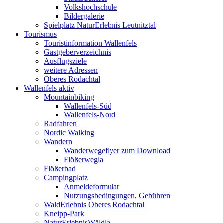
Volkshochschule
Bildergalerie
Spielplatz NaturErlebnis Leutnitztal
Tourismus
Touristinformation Wallenfels
Gastgeberverzeichnis
Ausflugsziele
weitere Adressen
Oberes Rodachtal
Wallenfels aktiv
Mountainbiking
Wallenfels-Süd
Wallenfels-Nord
Radfahren
Nordic Walking
Wandern
Wanderwegeflyer zum Download
Flößerwegla
Flößerbad
Campingplatz
Anmeldeformular
Nutzungsbedingungen, Gebühren
WaldErlebnis Oberes Rodachtal
Kneipp-Park
NaturErlebnisWäldla