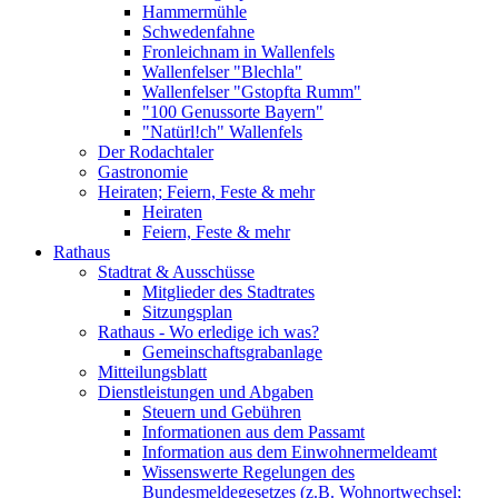
Hammermühle
Schwedenfahne
Fronleichnam in Wallenfels
Wallenfelser "Blechla"
Wallenfelser "Gstopfta Rumm"
"100 Genussorte Bayern"
"Natürl!ch" Wallenfels
Der Rodachtaler
Gastronomie
Heiraten; Feiern, Feste & mehr
Heiraten
Feiern, Feste & mehr
Rathaus
Stadtrat & Ausschüsse
Mitglieder des Stadtrates
Sitzungsplan
Rathaus - Wo erledige ich was?
Gemeinschaftsgrabanlage
Mitteilungsblatt
Dienstleistungen und Abgaben
Steuern und Gebühren
Informationen aus dem Passamt
Information aus dem Einwohnermeldeamt
Wissenswerte Regelungen des
Bundesmeldegesetzes (z.B. Wohnortwechsel;