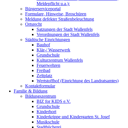
Meldepflicht u.a.):
Bürgerserviceportal
Formulare, Hinweise, Broschüren
Meldung defekter Straßenbeleuchtung
Ortsrecht
Satzungen der Stadt Wallenfels
Verordnungen der Stadt Wallenfels
Städtische Einrichtungen
Bauhof
Klär-/ Wasserwerk
Grundschule
Kulturzentrum Wallenfels
Feuerwehren
Freibad
Zeltplatz
Wertstoffhof (Einrichtung des Landratsamtes)
Kontaktformular
Familie & Bildung
Bildungszentrum
BIZ for KIDS e.V.
Grundschule
Kinderhort
Kinderkrippe und Kindergarten St. Josef
Musikschule
Stadtbücherei