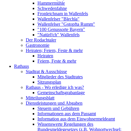
Hammermühle
Schwedenfahne
Fronleichnam in Wallenfels
Wallenfelser "Blechla"
Wallenfelser "Gstopfta Rumm"
"100 Genussorte Bayern"
"Natürl!ch" Wallenfels
Der Rodachtaler
Gastronomie
Heiraten; Feiern, Feste & mehr
Heiraten
Feiern, Feste & mehr
Rathaus
Stadtrat & Ausschüsse
Mitglieder des Stadtrates
Sitzungsplan
Rathaus - Wo erledige ich was?
Gemeinschaftsgrabanlage
Mitteilungsblatt
Dienstleistungen und Abgaben
Steuern und Gebühren
Informationen aus dem Passamt
Information aus dem Einwohnermeldeamt
Wissenswerte Regelungen des
Bundesmeldegesetzes (z.B. Wohnortwechsel;