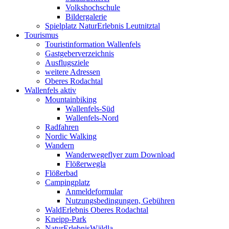
Volkshochschule
Bildergalerie
Spielplatz NaturErlebnis Leutnitztal
Tourismus
Touristinformation Wallenfels
Gastgeberverzeichnis
Ausflugsziele
weitere Adressen
Oberes Rodachtal
Wallenfels aktiv
Mountainbiking
Wallenfels-Süd
Wallenfels-Nord
Radfahren
Nordic Walking
Wandern
Wanderwegeflyer zum Download
Flößerwegla
Flößerbad
Campingplatz
Anmeldeformular
Nutzungsbedingungen, Gebühren
WaldErlebnis Oberes Rodachtal
Kneipp-Park
NaturErlebnisWäldla