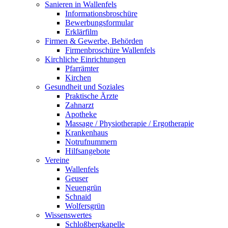
Sanieren in Wallenfels
Informationsbroschüre
Bewerbungsformular
Erklärfilm
Firmen & Gewerbe, Behörden
Firmenbroschüre Wallenfels
Kirchliche Einrichtungen
Pfarrämter
Kirchen
Gesundheit und Soziales
Praktische Ärzte
Zahnarzt
Apotheke
Massage / Physiotherapie / Ergotherapie
Krankenhaus
Notrufnummern
Hilfsangebote
Vereine
Wallenfels
Geuser
Neuengrün
Schnaid
Wolfersgrün
Wissenswertes
Schloßbergkapelle