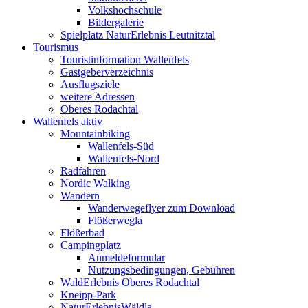
Volkshochschule
Bildergalerie
Spielplatz NaturErlebnis Leutnitztal
Tourismus
Touristinformation Wallenfels
Gastgeberverzeichnis
Ausflugsziele
weitere Adressen
Oberes Rodachtal
Wallenfels aktiv
Mountainbiking
Wallenfels-Süd
Wallenfels-Nord
Radfahren
Nordic Walking
Wandern
Wanderwegeflyer zum Download
Flößerwegla
Flößerbad
Campingplatz
Anmeldeformular
Nutzungsbedingungen, Gebühren
WaldErlebnis Oberes Rodachtal
Kneipp-Park
NaturErlebnisWäldla