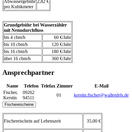
Abwassergebühr
2,82 €
pro Kubikmeter
Grundgebühr bei Wasserzähler
mit Nenndurchfluss
bis 4 cbm/h
60 €/Jahr
bis 10 cbm/h
120 €/Jahr
bis 16 cbm/h
180 €/Jahr
über 16 cbm/h
360 €/Jahr
Ansprechpartner
Name
Telefon
Telefax
Zimmer
E-Mail
Fischer
,
09262
01
kerstin.fischer@wallenfels.de
Kerstin
94511
Fischereischeine
Fischereischein auf Lebenszeit
35,00 €