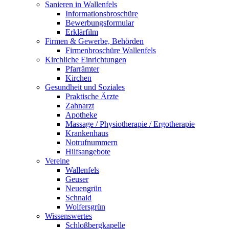
Sanieren in Wallenfels
Informationsbroschüre
Bewerbungsformular
Erklärfilm
Firmen & Gewerbe, Behörden
Firmenbroschüre Wallenfels
Kirchliche Einrichtungen
Pfarrämter
Kirchen
Gesundheit und Soziales
Praktische Ärzte
Zahnarzt
Apotheke
Massage / Physiotherapie / Ergotherapie
Krankenhaus
Notrufnummern
Hilfsangebote
Vereine
Wallenfels
Geuser
Neuengrün
Schnaid
Wolfersgrün
Wissenswertes
Schloßbergkapelle