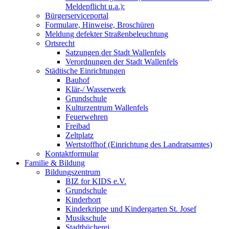
Meldepflicht u.a.):
Bürgerserviceportal
Formulare, Hinweise, Broschüren
Meldung defekter Straßenbeleuchtung
Ortsrecht
Satzungen der Stadt Wallenfels
Verordnungen der Stadt Wallenfels
Städtische Einrichtungen
Bauhof
Klär-/ Wasserwerk
Grundschule
Kulturzentrum Wallenfels
Feuerwehren
Freibad
Zeltplatz
Wertstoffhof (Einrichtung des Landratsamtes)
Kontaktformular
Familie & Bildung
Bildungszentrum
BIZ for KIDS e.V.
Grundschule
Kinderhort
Kinderkrippe und Kindergarten St. Josef
Musikschule
Stadtbücherei