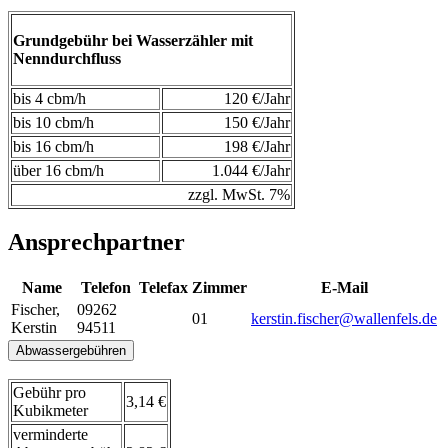
Grundgebühr bei Wasserzähler mit
Nenndurchfluss
bis 4 cbm/h
120 €/Jahr
bis 10 cbm/h
150 €/Jahr
bis 16 cbm/h
198 €/Jahr
über 16 cbm/h
1.044 €/Jahr
zzgl. MwSt. 7%
Ansprechpartner
Name
Telefon
Telefax
Zimmer
E-Mail
Fischer
,
09262
01
kerstin.fischer@wallenfels.de
Kerstin
94511
Abwassergebühren
Gebühr pro
3,14 €
Kubikmeter
verminderte