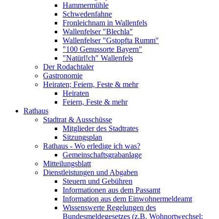
Hammermühle
Schwedenfahne
Fronleichnam in Wallenfels
Wallenfelser "Blechla"
Wallenfelser "Gstopfta Rumm"
"100 Genussorte Bayern"
"Natürl!ch" Wallenfels
Der Rodachtaler
Gastronomie
Heiraten; Feiern, Feste & mehr
Heiraten
Feiern, Feste & mehr
Rathaus
Stadtrat & Ausschüsse
Mitglieder des Stadtrates
Sitzungsplan
Rathaus - Wo erledige ich was?
Gemeinschaftsgrabanlage
Mitteilungsblatt
Dienstleistungen und Abgaben
Steuern und Gebühren
Informationen aus dem Passamt
Information aus dem Einwohnermeldeamt
Wissenswerte Regelungen des
Bundesmeldegesetzes (z.B. Wohnortwechsel;