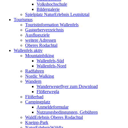
Volkshochschule
Bildergalerie
Spielplatz NaturErlebnis Leutnitztal
Tourismus
Touristinformation Wallenfels
Gastgeberverzeichnis
Ausflugsziele
weitere Adressen
Oberes Rodachtal
Wallenfels aktiv
Mountainbiking
Wallenfels-Süd
Wallenfels-Nord
Radfahren
Nordic Walking
Wandern
Wanderwegeflyer zum Download
Flößerwegla
Flößerbad
Campingplatz
Anmeldeformular
Nutzungsbedingungen, Gebühren
WaldErlebnis Oberes Rodachtal
Kneipp-Park
NaturErlebnisWäldla