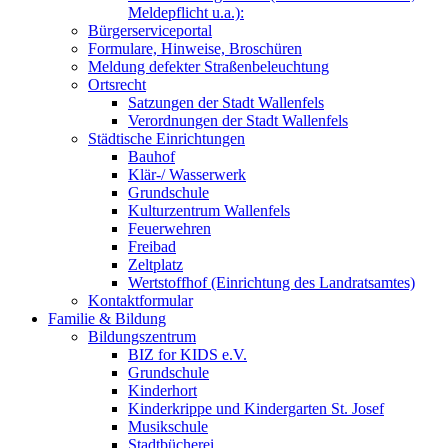
Meldepflicht u.a.):
Bürgerserviceportal
Formulare, Hinweise, Broschüren
Meldung defekter Straßenbeleuchtung
Ortsrecht
Satzungen der Stadt Wallenfels
Verordnungen der Stadt Wallenfels
Städtische Einrichtungen
Bauhof
Klär-/ Wasserwerk
Grundschule
Kulturzentrum Wallenfels
Feuerwehren
Freibad
Zeltplatz
Wertstoffhof (Einrichtung des Landratsamtes)
Kontaktformular
Familie & Bildung
Bildungszentrum
BIZ for KIDS e.V.
Grundschule
Kinderhort
Kinderkrippe und Kindergarten St. Josef
Musikschule
Stadtbücherei