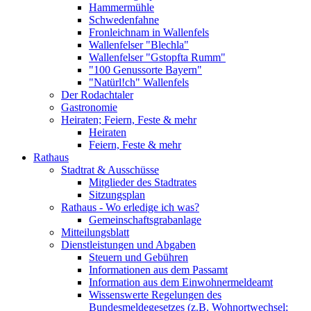
Hammermühle
Schwedenfahne
Fronleichnam in Wallenfels
Wallenfelser "Blechla"
Wallenfelser "Gstopfta Rumm"
"100 Genussorte Bayern"
"Natürl!ch" Wallenfels
Der Rodachtaler
Gastronomie
Heiraten; Feiern, Feste & mehr
Heiraten
Feiern, Feste & mehr
Rathaus
Stadtrat & Ausschüsse
Mitglieder des Stadtrates
Sitzungsplan
Rathaus - Wo erledige ich was?
Gemeinschaftsgrabanlage
Mitteilungsblatt
Dienstleistungen und Abgaben
Steuern und Gebühren
Informationen aus dem Passamt
Information aus dem Einwohnermeldeamt
Wissenswerte Regelungen des
Bundesmeldegesetzes (z.B. Wohnortwechsel;