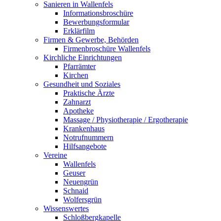
Sanieren in Wallenfels
Informationsbroschüre
Bewerbungsformular
Erklärfilm
Firmen & Gewerbe, Behörden
Firmenbroschüre Wallenfels
Kirchliche Einrichtungen
Pfarrämter
Kirchen
Gesundheit und Soziales
Praktische Ärzte
Zahnarzt
Apotheke
Massage / Physiotherapie / Ergotherapie
Krankenhaus
Notrufnummern
Hilfsangebote
Vereine
Wallenfels
Geuser
Neuengrün
Schnaid
Wolfersgrün
Wissenswertes
Schloßbergkapelle