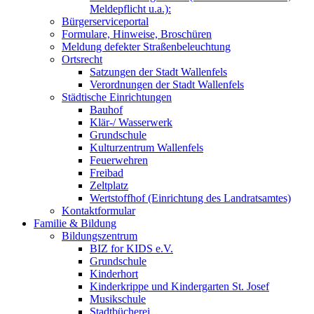
Meldepflicht u.a.):
Bürgerserviceportal
Formulare, Hinweise, Broschüren
Meldung defekter Straßenbeleuchtung
Ortsrecht
Satzungen der Stadt Wallenfels
Verordnungen der Stadt Wallenfels
Städtische Einrichtungen
Bauhof
Klär-/ Wasserwerk
Grundschule
Kulturzentrum Wallenfels
Feuerwehren
Freibad
Zeltplatz
Wertstoffhof (Einrichtung des Landratsamtes)
Kontaktformular
Familie & Bildung
Bildungszentrum
BIZ for KIDS e.V.
Grundschule
Kinderhort
Kinderkrippe und Kindergarten St. Josef
Musikschule
Stadtbücherei