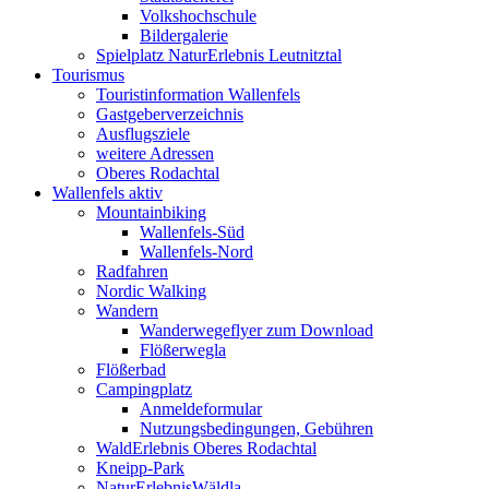
Volkshochschule
Bildergalerie
Spielplatz NaturErlebnis Leutnitztal
Tourismus
Touristinformation Wallenfels
Gastgeberverzeichnis
Ausflugsziele
weitere Adressen
Oberes Rodachtal
Wallenfels aktiv
Mountainbiking
Wallenfels-Süd
Wallenfels-Nord
Radfahren
Nordic Walking
Wandern
Wanderwegeflyer zum Download
Flößerwegla
Flößerbad
Campingplatz
Anmeldeformular
Nutzungsbedingungen, Gebühren
WaldErlebnis Oberes Rodachtal
Kneipp-Park
NaturErlebnisWäldla