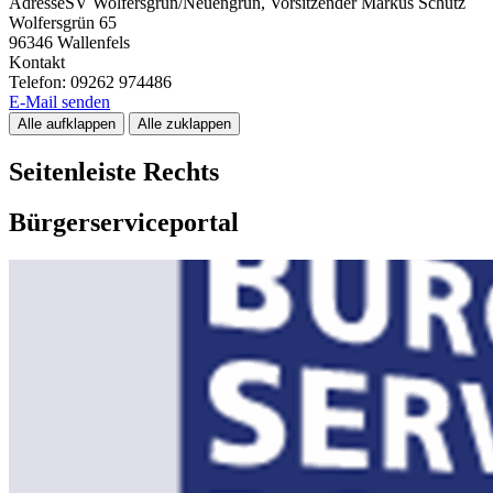
Adresse
SV Wolfersgrün/Neuengrün, Vorsitzender Markus Schütz
Wolfersgrün 65
96346
Wallenfels
Kontakt
Telefon:
09262 974486
E-Mail senden
Alle aufklappen
Alle zuklappen
Seitenleiste Rechts
Bürgerserviceportal