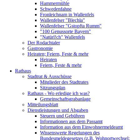
Hammermühle
Schwedenfahne
Fronleichnam in Wallenfels
Wallenfelser "Blechla"
Wallenfelser "Gstopfta Rumm"
"100 Genussorte Bayern"
"Natürl!ch" Wallenfels
Der Rodachtaler
Gastronomie
Heiraten; Feiern, Feste & mehr
Heiraten
Feiern, Feste & mehr
Rathaus
Stadtrat & Ausschüsse
Mitglieder des Stadtrates
Sitzungsplan
Rathaus - Wo erledige ich was?
Gemeinschaftsgrabanlage
Mitteilungsblatt
Dienstleistungen und Abgaben
Steuern und Gebühren
Informationen aus dem Passamt
Information aus dem Einwohnermeldeamt
Wissenswerte Regelungen des
Bundesmeldegesetzes (z.B. Wohnortwechsel;