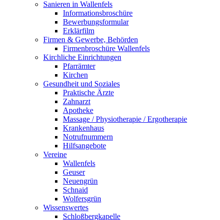
Sanieren in Wallenfels
Informationsbroschüre
Bewerbungsformular
Erklärfilm
Firmen & Gewerbe, Behörden
Firmenbroschüre Wallenfels
Kirchliche Einrichtungen
Pfarrämter
Kirchen
Gesundheit und Soziales
Praktische Ärzte
Zahnarzt
Apotheke
Massage / Physiotherapie / Ergotherapie
Krankenhaus
Notrufnummern
Hilfsangebote
Vereine
Wallenfels
Geuser
Neuengrün
Schnaid
Wolfersgrün
Wissenswertes
Schloßbergkapelle