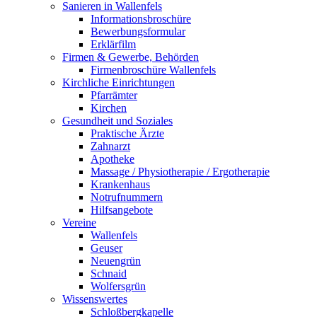
Sanieren in Wallenfels
Informationsbroschüre
Bewerbungsformular
Erklärfilm
Firmen & Gewerbe, Behörden
Firmenbroschüre Wallenfels
Kirchliche Einrichtungen
Pfarrämter
Kirchen
Gesundheit und Soziales
Praktische Ärzte
Zahnarzt
Apotheke
Massage / Physiotherapie / Ergotherapie
Krankenhaus
Notrufnummern
Hilfsangebote
Vereine
Wallenfels
Geuser
Neuengrün
Schnaid
Wolfersgrün
Wissenswertes
Schloßbergkapelle