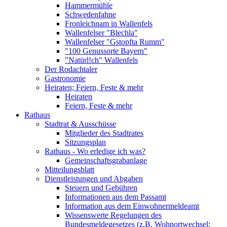
Hammermühle
Schwedenfahne
Fronleichnam in Wallenfels
Wallenfelser "Blechla"
Wallenfelser "Gstopfta Rumm"
"100 Genussorte Bayern"
"Natürl!ch" Wallenfels
Der Rodachtaler
Gastronomie
Heiraten; Feiern, Feste & mehr
Heiraten
Feiern, Feste & mehr
Rathaus
Stadtrat & Ausschüsse
Mitglieder des Stadtrates
Sitzungsplan
Rathaus - Wo erledige ich was?
Gemeinschaftsgrabanlage
Mitteilungsblatt
Dienstleistungen und Abgaben
Steuern und Gebühren
Informationen aus dem Passamt
Information aus dem Einwohnermeldeamt
Wissenswerte Regelungen des
Bundesmeldegesetzes (z.B. Wohnortwechsel;