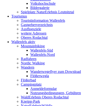
Volkshochschule
Bildergalerie
Spielplatz NaturErlebnis Leutnitztal
Tourismus
Touristinformation Wallenfels
Gastgeberverzeichnis
Ausflugsziele
weitere Adressen
Oberes Rodachtal
Wallenfels aktiv
Mountainbiking
Wallenfels-Süd
Wallenfels-Nord
Radfahren
Nordic Walking
Wandern
Wanderwegeflyer zum Download
Flößerwegla
Flößerbad
Campingplatz
Anmeldeformular
Nutzungsbedingungen, Gebühren
WaldErlebnis Oberes Rodachtal
Kneipp-Park
NaturErlebnisWäldla