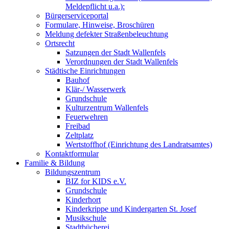
Meldepflicht u.a.):
Bürgerserviceportal
Formulare, Hinweise, Broschüren
Meldung defekter Straßenbeleuchtung
Ortsrecht
Satzungen der Stadt Wallenfels
Verordnungen der Stadt Wallenfels
Städtische Einrichtungen
Bauhof
Klär-/ Wasserwerk
Grundschule
Kulturzentrum Wallenfels
Feuerwehren
Freibad
Zeltplatz
Wertstoffhof (Einrichtung des Landratsamtes)
Kontaktformular
Familie & Bildung
Bildungszentrum
BIZ for KIDS e.V.
Grundschule
Kinderhort
Kinderkrippe und Kindergarten St. Josef
Musikschule
Stadtbücherei