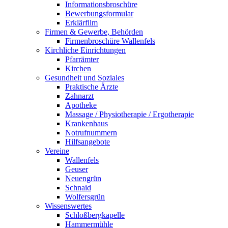
Informationsbroschüre
Bewerbungsformular
Erklärfilm
Firmen & Gewerbe, Behörden
Firmenbroschüre Wallenfels
Kirchliche Einrichtungen
Pfarrämter
Kirchen
Gesundheit und Soziales
Praktische Ärzte
Zahnarzt
Apotheke
Massage / Physiotherapie / Ergotherapie
Krankenhaus
Notrufnummern
Hilfsangebote
Vereine
Wallenfels
Geuser
Neuengrün
Schnaid
Wolfersgrün
Wissenswertes
Schloßbergkapelle
Hammermühle