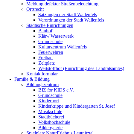
Meldung defekter Straßenbeleuchtung
Ortsrecht
Satzungen der Stadt Wallenfels
Verordnungen der Stadt Wallenfels
Städtische Einrichtungen
Bauhof
Klär-/ Wasserwerk
Grundschule
Kulturzentrum Wallenfels
Feuerwehren
Freibad
Zeltplatz
Wertstoffhof (Einrichtung des Landratsamtes)
Kontaktformular
Familie & Bildung
Bildungszentrum
BIZ for KIDS e.V.
Grundschule
Kinderhort
Kinderkrippe und Kindergarten St. Josef
Musikschule
Stadtbücherei
Volkshochschule
Bildergalerie
Spielplatz NaturErlebnis Leutnitztal