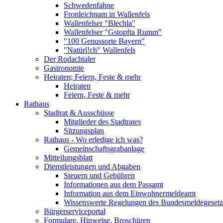
Schwedenfahne
Fronleichnam in Wallenfels
Wallenfelser "Blechla"
Wallenfelser "Gstopfta Rumm"
"100 Genussorte Bayern"
"Natürl!ch" Wallenfels
Der Rodachtaler
Gastronomie
Heiraten; Feiern, Feste & mehr
Heiraten
Feiern, Feste & mehr
Rathaus
Stadtrat & Ausschüsse
Mitglieder des Stadtrates
Sitzungsplan
Rathaus - Wo erledige ich was?
Gemeinschaftsgrabanlage
Mitteilungsblatt
Dienstleistungen und Abgaben
Steuern und Gebühren
Informationen aus dem Passamt
Information aus dem Einwohnermeldeamt
Wissenswerte Regelungen des Bundesmeldegesetzes
Bürgerserviceportal
Formulare, Hinweise, Broschüren