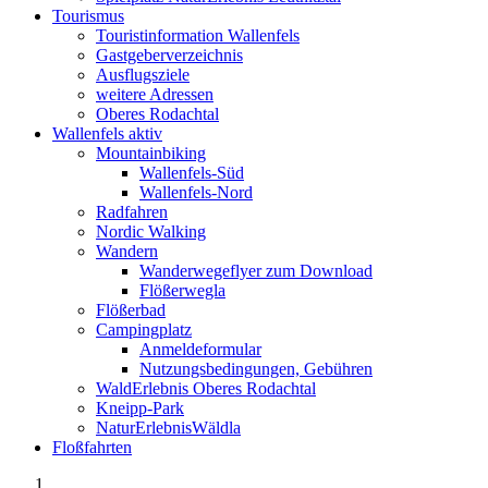
Tourismus
Touristinformation Wallenfels
Gastgeberverzeichnis
Ausflugsziele
weitere Adressen
Oberes Rodachtal
Wallenfels aktiv
Mountainbiking
Wallenfels-Süd
Wallenfels-Nord
Radfahren
Nordic Walking
Wandern
Wanderwegeflyer zum Download
Flößerwegla
Flößerbad
Campingplatz
Anmeldeformular
Nutzungsbedingungen, Gebühren
WaldErlebnis Oberes Rodachtal
Kneipp-Park
NaturErlebnisWäldla
Floßfahrten