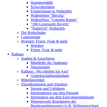
Hammermühle
Schwedenfahne
Fronleichnam in Wallenfels
Wallenfelser "Blechla"
Wallenfelser "Gstopfta Rumm"
"100 Genussorte Bayern"
"Natürl!ch" Wallenfels
Der Rodachtaler
Gastronomie
Heiraten; Feiern, Feste & mehr
Heiraten
Feiern, Feste & mehr
Rathaus
Stadtrat & Ausschüsse
Mitglieder des Stadtrates
Sitzungsplan
Rathaus - Wo erledige ich was?
Gemeinschaftsgrabanlage
Mitteilungsblatt
Dienstleistungen und Abgaben
Steuern und Gebühren
Informationen aus dem Passamt
Information aus dem Einwohnermeldeamt
Wissenswerte Regelungen des
Bundesmeldegesetzes (z.B. Wohnortwechsel;