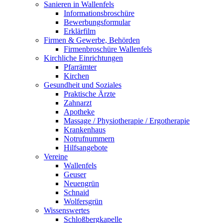
Sanieren in Wallenfels
Informationsbroschüre
Bewerbungsformular
Erklärfilm
Firmen & Gewerbe, Behörden
Firmenbroschüre Wallenfels
Kirchliche Einrichtungen
Pfarrämter
Kirchen
Gesundheit und Soziales
Praktische Ärzte
Zahnarzt
Apotheke
Massage / Physiotherapie / Ergotherapie
Krankenhaus
Notrufnummern
Hilfsangebote
Vereine
Wallenfels
Geuser
Neuengrün
Schnaid
Wolfersgrün
Wissenswertes
Schloßbergkapelle