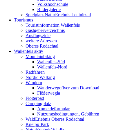
Volkshochschule
Bildergalerie
Spielplatz NaturErlebnis Leutnitztal
Tourismus
Touristinformation Wallenfels
Gastgeberverzeichnis
Ausflugsziele
weitere Adressen
Oberes Rodachtal
Wallenfels aktiv
Mountainbiking
Wallenfels-Süd
Wallenfels-Nord
Radfahren
Nordic Walking
Wandern
Wanderwegeflyer zum Download
Flößerwegla
Flößerbad
Campingplatz
Anmeldeformular
Nutzungsbedingungen, Gebühren
WaldErlebnis Oberes Rodachtal
Kneipp-Park
NaturErlebnisWäldla