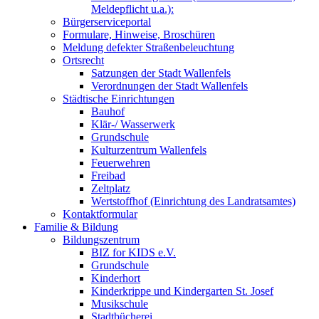
Meldepflicht u.a.):
Bürgerserviceportal
Formulare, Hinweise, Broschüren
Meldung defekter Straßenbeleuchtung
Ortsrecht
Satzungen der Stadt Wallenfels
Verordnungen der Stadt Wallenfels
Städtische Einrichtungen
Bauhof
Klär-/ Wasserwerk
Grundschule
Kulturzentrum Wallenfels
Feuerwehren
Freibad
Zeltplatz
Wertstoffhof (Einrichtung des Landratsamtes)
Kontaktformular
Familie & Bildung
Bildungszentrum
BIZ for KIDS e.V.
Grundschule
Kinderhort
Kinderkrippe und Kindergarten St. Josef
Musikschule
Stadtbücherei