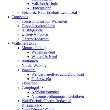
Volkshochschule
Bildergalerie
Spielplatz NaturErlebnis Leutnitztal
Tourismus
Touristinformation Wallenfels
Gastgeberverzeichnis
Ausflugsziele
weitere Adressen
Oberes Rodachtal
Wallenfels aktiv
Mountainbiking
Wallenfels-Süd
Wallenfels-Nord
Radfahren
Nordic Walking
Wandern
Wanderwegeflyer zum Download
Flößerwegla
Flößerbad
Campingplatz
Anmeldeformular
Nutzungsbedingungen, Gebühren
WaldErlebnis Oberes Rodachtal
Kneipp-Park
NaturErlebnisWäldla