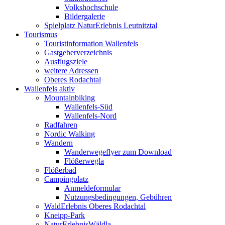
Volkshochschule
Bildergalerie
Spielplatz NaturErlebnis Leutnitztal
Tourismus
Touristinformation Wallenfels
Gastgeberverzeichnis
Ausflugsziele
weitere Adressen
Oberes Rodachtal
Wallenfels aktiv
Mountainbiking
Wallenfels-Süd
Wallenfels-Nord
Radfahren
Nordic Walking
Wandern
Wanderwegeflyer zum Download
Flößerwegla
Flößerbad
Campingplatz
Anmeldeformular
Nutzungsbedingungen, Gebühren
WaldErlebnis Oberes Rodachtal
Kneipp-Park
NaturErlebnisWäldla