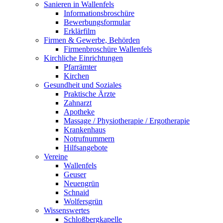
Sanieren in Wallenfels
Informationsbroschüre
Bewerbungsformular
Erklärfilm
Firmen & Gewerbe, Behörden
Firmenbroschüre Wallenfels
Kirchliche Einrichtungen
Pfarrämter
Kirchen
Gesundheit und Soziales
Praktische Ärzte
Zahnarzt
Apotheke
Massage / Physiotherapie / Ergotherapie
Krankenhaus
Notrufnummern
Hilfsangebote
Vereine
Wallenfels
Geuser
Neuengrün
Schnaid
Wolfersgrün
Wissenswertes
Schloßbergkapelle