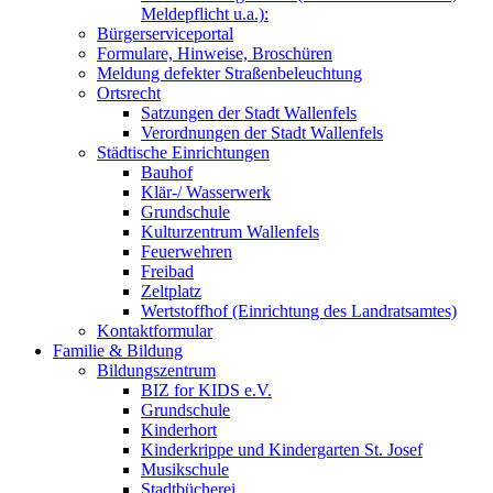
Meldepflicht u.a.):
Bürgerserviceportal
Formulare, Hinweise, Broschüren
Meldung defekter Straßenbeleuchtung
Ortsrecht
Satzungen der Stadt Wallenfels
Verordnungen der Stadt Wallenfels
Städtische Einrichtungen
Bauhof
Klär-/ Wasserwerk
Grundschule
Kulturzentrum Wallenfels
Feuerwehren
Freibad
Zeltplatz
Wertstoffhof (Einrichtung des Landratsamtes)
Kontaktformular
Familie & Bildung
Bildungszentrum
BIZ for KIDS e.V.
Grundschule
Kinderhort
Kinderkrippe und Kindergarten St. Josef
Musikschule
Stadtbücherei