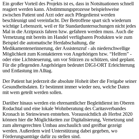
Ein großer Vorteil des Projekts ist es, dass in Notsituationen schnell
reagiert werden kann. Abstimmungsprozesse beispielsweise
zwischen Patient und Arzt oder auch Pflegedienst werden
beschleunigt und vereinfacht. Der Betroffene spart sich wiederum
wichtige Lebenszeit, weil er für Standarduntersuchungen nicht jedes
Mal in die Arztpraxis fahren bzw. gefahren werden muss. Auch die
Vernetzung mit bereits im Handel verfügbaren Produkten wie zum
Beispiel die automatische Herdabschaltung, die
Medikamentenerinnerung, der Assistenzruf - als niederschwellige
Möglichkeit zum Kontaktieren von Angehörigen bzw. “Helfern” -
oder eine Lichtsteuerung, um vor Stürzen zu schützen, sind geplant.
Für die pflegenden Angehörigen bedeutet DIGI-ORT Erleichterung
und Entlastung im Alltag.
Der Patient hat jederzeit die absolute Hoheit über die Freigabe seiner
Gesundheitsdaten. Er bestimmt immer wieder neu, welche Daten
mit wem geteilt werden sollen.
Darüber hinaus werden ein ehrenamtlicher Begleitdienst im Oberen
Rodachtal und eine lokale Wohnberatung des Caritasverbandes
Kronach in Steinwiesen entstehen. Voraussichtlich ab Herbst 2020
können hier die Möglichkeiten zur Digitalisierung, Vernetzung und
zum altersgerechten Umbau anschaulich und greifbar gezeigt
werden. Außerdem wird Unterstützung dabei gegeben, wo
Förderungsanträge dafür zu stellen sind.