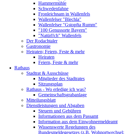
Hammermühle
Schwedenfahne
Fronleichnam in Wallenfels
Wallenfelser "Blechla"
Wallenfelser "Gstopfta Rumm"
"100 Genussorte Bayern"
"Natürl!ch" Wallenfels
Der Rodachtaler
Gastronomie
Heiraten; Feiern, Feste & mehr
Heiraten
Feiern, Feste & mehr
Rathaus
Stadtrat & Ausschüsse
Mitglieder des Stadtrates
Sitzungsplan
Rathaus - Wo erledige ich was?
Gemeinschaftsgrabanlage
Mitteilungsblatt
Dienstleistungen und Abgaben
Steuern und Gebühren
Informationen aus dem Passamt
Information aus dem Einwohnermeldeamt
Wissenswerte Regelungen des
Bundesmeldegesetzes (z.B. Wohnortwechsel;