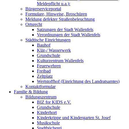
Meldepflicht u.a.):
Bürgerserviceportal
Formulare, Hinweise, Broschüren
Meldung defekter Straßenbeleuchtung
Ortsrecht
Satzungen der Stadt Wallenfels
Verordnungen der Stadt Wallenfels
Städtische Einrichtungen
Bauhof
Klär-/ Wasserwerk
Grundschule
Kulturzentrum Wallenfels
Feuerwehren
Freibad
Zeltplatz
Wertstoffhof (Einrichtung des Landratsamtes)
Kontaktformular
Familie & Bildung
Bildungszentrum
BIZ for KIDS e.V.
Grundschule
Kinderhort
Kinderkrippe und Kindergarten St. Josef
Musikschule
Stadtbücherei