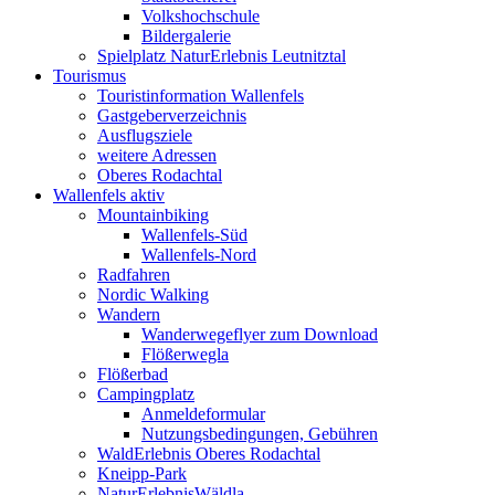
Volkshochschule
Bildergalerie
Spielplatz NaturErlebnis Leutnitztal
Tourismus
Touristinformation Wallenfels
Gastgeberverzeichnis
Ausflugsziele
weitere Adressen
Oberes Rodachtal
Wallenfels aktiv
Mountainbiking
Wallenfels-Süd
Wallenfels-Nord
Radfahren
Nordic Walking
Wandern
Wanderwegeflyer zum Download
Flößerwegla
Flößerbad
Campingplatz
Anmeldeformular
Nutzungsbedingungen, Gebühren
WaldErlebnis Oberes Rodachtal
Kneipp-Park
NaturErlebnisWäldla