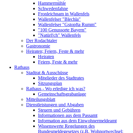
Hammermühle
Schwedenfahne
Fronleichnam in Wallenfels
Wallenfelser "Blechla"
Wallenfelser "Gstopfta Rumm"
"100 Genussorte Bayern"
"Natürl!ch" Wallenfels
Der Rodachtaler
Gastronomie
Heiraten; Feiern, Feste & mehr
Heiraten
Feiern, Feste & mehr
Rathaus
Stadtrat & Ausschüsse
Mitglieder des Stadtrates
Sitzungsplan
Rathaus - Wo erledige ich was?
Gemeinschaftsgrabanlage
Mitteilungsblatt
Dienstleistungen und Abgaben
Steuern und Gebühren
Informationen aus dem Passamt
Information aus dem Einwohnermeldeamt
Wissenswerte Regelungen des
Bundesmeldegesetzes (z.B. Wohnortwechsel;