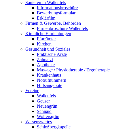
Sanieren in Wallenfels
Informationsbroschüre
Bewerbungsformular
Erklärfilm
Firmen & Gewerbe, Behörden
Firmenbroschüre Wallenfels
Kirchliche Einrichtungen
Pfarrämter
Kirchen
Gesundheit und Soziales
Praktische Ärzte
Zahnarzt
Apotheke
Massage / Physiotherapie / Ergotherapie
Krankenhaus
Notrufnummern
Hilfsangebote
Vereine
Wallenfels
Geuser
Neuengrün
Schnaid
Wolfersgrün
Wissenswertes
Schloßbergkapelle