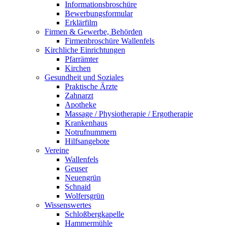
Informationsbroschüre
Bewerbungsformular
Erklärfilm
Firmen & Gewerbe, Behörden
Firmenbroschüre Wallenfels
Kirchliche Einrichtungen
Pfarrämter
Kirchen
Gesundheit und Soziales
Praktische Ärzte
Zahnarzt
Apotheke
Massage / Physiotherapie / Ergotherapie
Krankenhaus
Notrufnummern
Hilfsangebote
Vereine
Wallenfels
Geuser
Neuengrün
Schnaid
Wolfersgrün
Wissenswertes
Schloßbergkapelle
Hammermühle