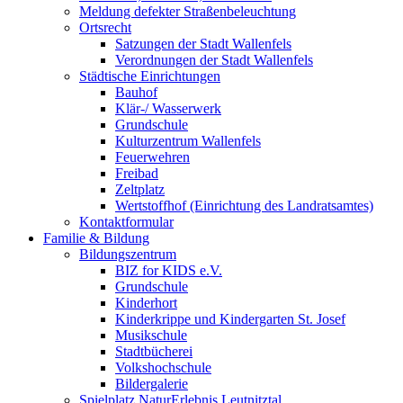
Meldung defekter Straßenbeleuchtung
Ortsrecht
Satzungen der Stadt Wallenfels
Verordnungen der Stadt Wallenfels
Städtische Einrichtungen
Bauhof
Klär-/ Wasserwerk
Grundschule
Kulturzentrum Wallenfels
Feuerwehren
Freibad
Zeltplatz
Wertstoffhof (Einrichtung des Landratsamtes)
Kontaktformular
Familie & Bildung
Bildungszentrum
BIZ for KIDS e.V.
Grundschule
Kinderhort
Kinderkrippe und Kindergarten St. Josef
Musikschule
Stadtbücherei
Volkshochschule
Bildergalerie
Spielplatz NaturErlebnis Leutnitztal