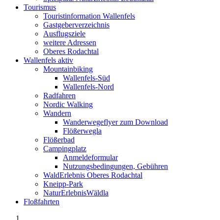
Tourismus
Touristinformation Wallenfels
Gastgeberverzeichnis
Ausflugsziele
weitere Adressen
Oberes Rodachtal
Wallenfels aktiv
Mountainbiking
Wallenfels-Süd
Wallenfels-Nord
Radfahren
Nordic Walking
Wandern
Wanderwegeflyer zum Download
Flößerwegla
Flößerbad
Campingplatz
Anmeldeformular
Nutzungsbedingungen, Gebühren
WaldErlebnis Oberes Rodachtal
Kneipp-Park
NaturErlebnisWäldla
Floßfahrten