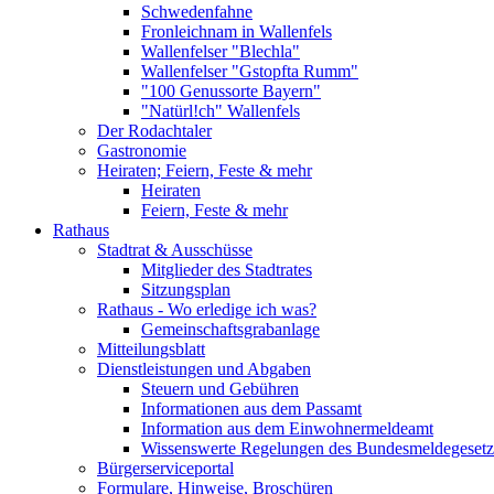
Schwedenfahne
Fronleichnam in Wallenfels
Wallenfelser "Blechla"
Wallenfelser "Gstopfta Rumm"
"100 Genussorte Bayern"
"Natürl!ch" Wallenfels
Der Rodachtaler
Gastronomie
Heiraten; Feiern, Feste & mehr
Heiraten
Feiern, Feste & mehr
Rathaus
Stadtrat & Ausschüsse
Mitglieder des Stadtrates
Sitzungsplan
Rathaus - Wo erledige ich was?
Gemeinschaftsgrabanlage
Mitteilungsblatt
Dienstleistungen und Abgaben
Steuern und Gebühren
Informationen aus dem Passamt
Information aus dem Einwohnermeldeamt
Wissenswerte Regelungen des Bundesmeldegesetzes
Bürgerserviceportal
Formulare, Hinweise, Broschüren