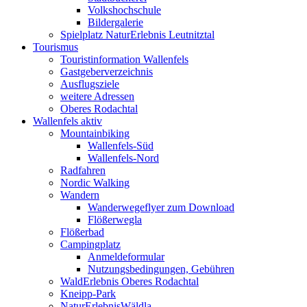
Volkshochschule
Bildergalerie
Spielplatz NaturErlebnis Leutnitztal
Tourismus
Touristinformation Wallenfels
Gastgeberverzeichnis
Ausflugsziele
weitere Adressen
Oberes Rodachtal
Wallenfels aktiv
Mountainbiking
Wallenfels-Süd
Wallenfels-Nord
Radfahren
Nordic Walking
Wandern
Wanderwegeflyer zum Download
Flößerwegla
Flößerbad
Campingplatz
Anmeldeformular
Nutzungsbedingungen, Gebühren
WaldErlebnis Oberes Rodachtal
Kneipp-Park
NaturErlebnisWäldla