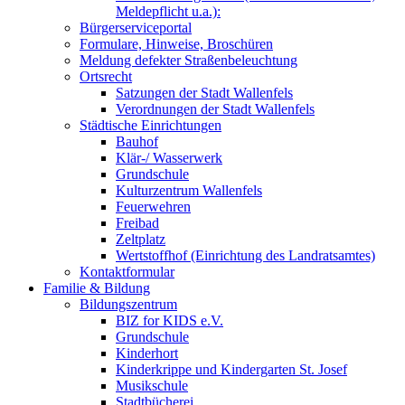
Meldepflicht u.a.):
Bürgerserviceportal
Formulare, Hinweise, Broschüren
Meldung defekter Straßenbeleuchtung
Ortsrecht
Satzungen der Stadt Wallenfels
Verordnungen der Stadt Wallenfels
Städtische Einrichtungen
Bauhof
Klär-/ Wasserwerk
Grundschule
Kulturzentrum Wallenfels
Feuerwehren
Freibad
Zeltplatz
Wertstoffhof (Einrichtung des Landratsamtes)
Kontaktformular
Familie & Bildung
Bildungszentrum
BIZ for KIDS e.V.
Grundschule
Kinderhort
Kinderkrippe und Kindergarten St. Josef
Musikschule
Stadtbücherei