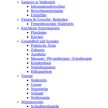
Sanieren in Wallenfels
Informationsbroschüre
Bewerbungsformular
Erklärfilm
Firmen & Gewerbe, Behörden
Firmenbroschüre Wallenfels
Kirchliche Einrichtungen
Pfarrämter
Kirchen
Gesundheit und Soziales
Praktische Ärzte
Zahnarzt
Apotheke
Massage / Physiotherapie / Ergotherapie
Krankenhaus
Notrufnummern
Hilfsangebote
Vereine
Wallenfels
Geuser
Neuengrün
Schnaid
Wolfersgrün
Wissenswertes
Schloßbergkapelle