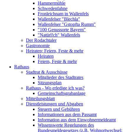
Hammermühle
Schwedenfahne
Fronleichnam in Wallenfels
Wallenfelser "Blechla"
Wallenfelser "Gstopfta Rumm"
"100 Genussorte Bayern"
"Natürl!ch" Wallenfels
Der Rodachtaler
Gastronomie
Heiraten; Feiern, Feste & mehr
Heiraten
Feiern, Feste & mehr
Rathaus
Stadtrat & Ausschüsse
Mitglieder des Stadtrates
Sitzungsplan
Rathaus - Wo erledige ich was?
Gemeinschaftsgrabanlage
Mitteilungsblatt
Dienstleistungen und Abgaben
Steuern und Gebühren
Informationen aus dem Passamt
Information aus dem Einwohnermeldeamt
Wissenswerte Regelungen des
Bundesmeldegesetzes (z.B. Wohnortwechsel;