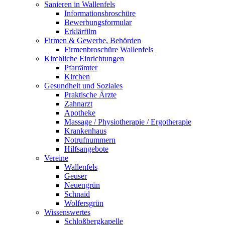
Sanieren in Wallenfels
Informationsbroschüre
Bewerbungsformular
Erklärfilm
Firmen & Gewerbe, Behörden
Firmenbroschüre Wallenfels
Kirchliche Einrichtungen
Pfarrämter
Kirchen
Gesundheit und Soziales
Praktische Ärzte
Zahnarzt
Apotheke
Massage / Physiotherapie / Ergotherapie
Krankenhaus
Notrufnummern
Hilfsangebote
Vereine
Wallenfels
Geuser
Neuengrün
Schnaid
Wolfersgrün
Wissenswertes
Schloßbergkapelle