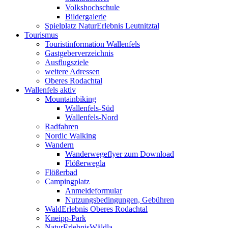
Volkshochschule
Bildergalerie
Spielplatz NaturErlebnis Leutnitztal
Tourismus
Touristinformation Wallenfels
Gastgeberverzeichnis
Ausflugsziele
weitere Adressen
Oberes Rodachtal
Wallenfels aktiv
Mountainbiking
Wallenfels-Süd
Wallenfels-Nord
Radfahren
Nordic Walking
Wandern
Wanderwegeflyer zum Download
Flößerwegla
Flößerbad
Campingplatz
Anmeldeformular
Nutzungsbedingungen, Gebühren
WaldErlebnis Oberes Rodachtal
Kneipp-Park
NaturErlebnisWäldla