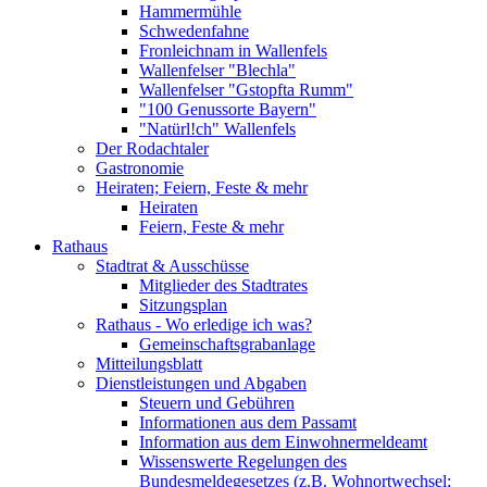
Hammermühle
Schwedenfahne
Fronleichnam in Wallenfels
Wallenfelser "Blechla"
Wallenfelser "Gstopfta Rumm"
"100 Genussorte Bayern"
"Natürl!ch" Wallenfels
Der Rodachtaler
Gastronomie
Heiraten; Feiern, Feste & mehr
Heiraten
Feiern, Feste & mehr
Rathaus
Stadtrat & Ausschüsse
Mitglieder des Stadtrates
Sitzungsplan
Rathaus - Wo erledige ich was?
Gemeinschaftsgrabanlage
Mitteilungsblatt
Dienstleistungen und Abgaben
Steuern und Gebühren
Informationen aus dem Passamt
Information aus dem Einwohnermeldeamt
Wissenswerte Regelungen des
Bundesmeldegesetzes (z.B. Wohnortwechsel;