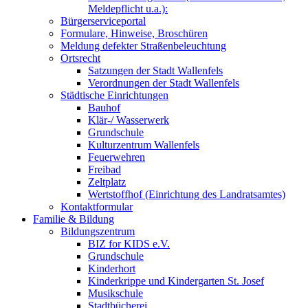
Meldepflicht u.a.):
Bürgerserviceportal
Formulare, Hinweise, Broschüren
Meldung defekter Straßenbeleuchtung
Ortsrecht
Satzungen der Stadt Wallenfels
Verordnungen der Stadt Wallenfels
Städtische Einrichtungen
Bauhof
Klär-/ Wasserwerk
Grundschule
Kulturzentrum Wallenfels
Feuerwehren
Freibad
Zeltplatz
Wertstoffhof (Einrichtung des Landratsamtes)
Kontaktformular
Familie & Bildung
Bildungszentrum
BIZ for KIDS e.V.
Grundschule
Kinderhort
Kinderkrippe und Kindergarten St. Josef
Musikschule
Stadtbücherei