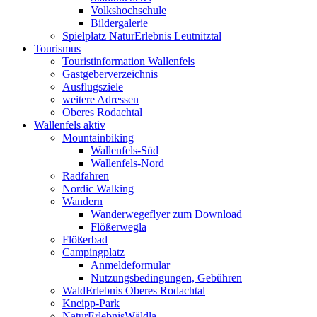
Volkshochschule
Bildergalerie
Spielplatz NaturErlebnis Leutnitztal
Tourismus
Touristinformation Wallenfels
Gastgeberverzeichnis
Ausflugsziele
weitere Adressen
Oberes Rodachtal
Wallenfels aktiv
Mountainbiking
Wallenfels-Süd
Wallenfels-Nord
Radfahren
Nordic Walking
Wandern
Wanderwegeflyer zum Download
Flößerwegla
Flößerbad
Campingplatz
Anmeldeformular
Nutzungsbedingungen, Gebühren
WaldErlebnis Oberes Rodachtal
Kneipp-Park
NaturErlebnisWäldla