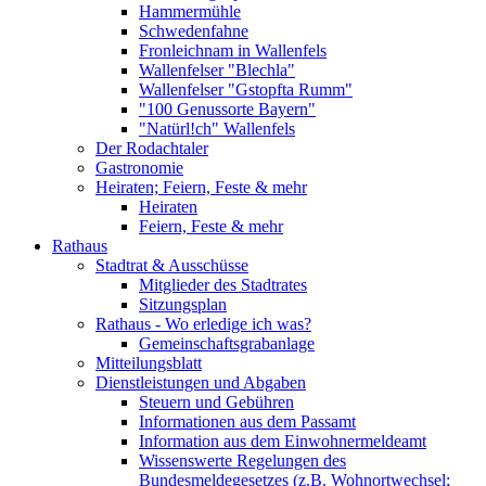
Hammermühle
Schwedenfahne
Fronleichnam in Wallenfels
Wallenfelser "Blechla"
Wallenfelser "Gstopfta Rumm"
"100 Genussorte Bayern"
"Natürl!ch" Wallenfels
Der Rodachtaler
Gastronomie
Heiraten; Feiern, Feste & mehr
Heiraten
Feiern, Feste & mehr
Rathaus
Stadtrat & Ausschüsse
Mitglieder des Stadtrates
Sitzungsplan
Rathaus - Wo erledige ich was?
Gemeinschaftsgrabanlage
Mitteilungsblatt
Dienstleistungen und Abgaben
Steuern und Gebühren
Informationen aus dem Passamt
Information aus dem Einwohnermeldeamt
Wissenswerte Regelungen des
Bundesmeldegesetzes (z.B. Wohnortwechsel;