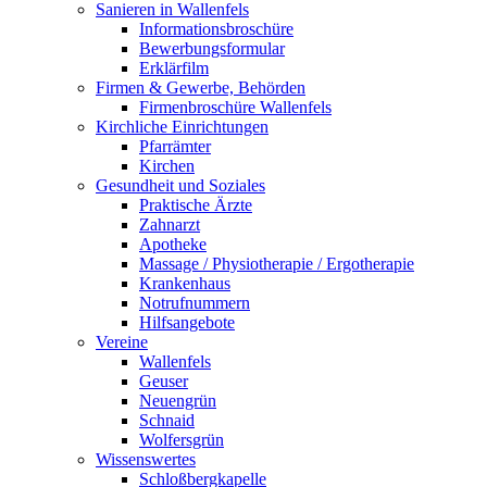
Sanieren in Wallenfels
Informationsbroschüre
Bewerbungsformular
Erklärfilm
Firmen & Gewerbe, Behörden
Firmenbroschüre Wallenfels
Kirchliche Einrichtungen
Pfarrämter
Kirchen
Gesundheit und Soziales
Praktische Ärzte
Zahnarzt
Apotheke
Massage / Physiotherapie / Ergotherapie
Krankenhaus
Notrufnummern
Hilfsangebote
Vereine
Wallenfels
Geuser
Neuengrün
Schnaid
Wolfersgrün
Wissenswertes
Schloßbergkapelle