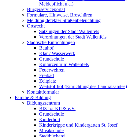
Meldepflicht u.a.):
Bürgerserviceportal
Formulare, Hinweise, Broschüren
Meldung defekter Straßenbeleuchtung
Ortsrecht
Satzungen der Stadt Wallenfels
Verordnungen der Stadt Wallenfels
Städtische Einrichtungen
Bauhof
Klär-/ Wasserwerk
Grundschule
Kulturzentrum Wallenfels
Feuerwehren
Freibad
Zeltplatz
Wertstoffhof (Einrichtung des Landratsamtes)
Kontaktformular
Familie & Bildung
Bildungszentrum
BIZ for KIDS e.V.
Grundschule
Kinderhort
Kinderkrippe und Kindergarten St. Josef
Musikschule
Stadtbücherei