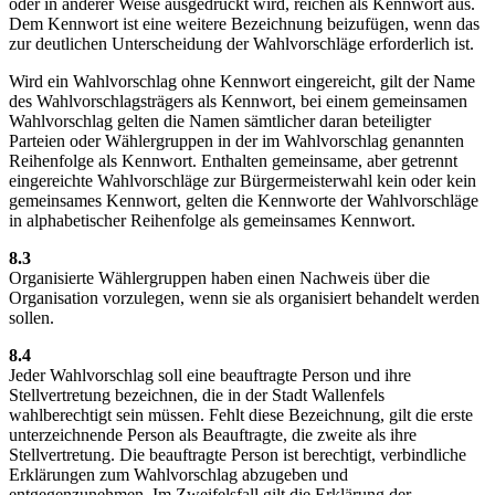
oder in anderer Weise ausgedrückt wird, reichen als Kennwort aus.
Dem Kennwort ist eine weitere Bezeichnung beizufügen, wenn das
zur deutlichen Unterscheidung der Wahlvorschläge erforderlich ist.
Wird ein Wahlvorschlag ohne Kennwort eingereicht, gilt der Name
des Wahlvorschlagsträgers als Kennwort, bei einem gemeinsamen
Wahlvorschlag gelten die Namen sämtlicher daran beteiligter
Parteien oder Wählergruppen in der im Wahlvorschlag genannten
Reihenfolge als Kennwort. Enthalten gemeinsame, aber getrennt
eingereichte Wahlvorschläge zur Bürgermeisterwahl kein oder kein
gemeinsames Kennwort, gelten die Kennworte der Wahlvorschläge
in alphabetischer Reihenfolge als gemeinsames Kennwort.
8.3
Organisierte Wählergruppen haben einen Nachweis über die
Organisation vorzulegen, wenn sie als organisiert behandelt werden
sollen.
8.4
Jeder Wahlvorschlag soll eine beauftragte Person und ihre
Stellvertretung bezeichnen, die in der Stadt Wallenfels
wahlberechtigt sein müssen. Fehlt diese Bezeichnung, gilt die erste
unterzeichnende Person als Beauftragte, die zweite als ihre
Stellvertretung. Die beauftragte Person ist berechtigt, verbindliche
Erklärungen zum Wahlvorschlag abzugeben und
entgegenzunehmen. Im Zweifelsfall gilt die Erklärung der