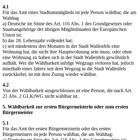
4.1
Für das Amt eines Stadtratsmitglieds ist jede Person wählbar, die am
Wahltag
a) Deutsche im Sinne des Art. 116 Abs. 1 des Grundgesetzes oder
Staatsangehörige der übrigen Mitgliedstaaten der Europäischen
Union ist;
b) das 18. Lebensjahr vollendet hat;
c) seit mindestens drei Monaten in der Stadt Wallenfels eine
Wohnung hat, die nicht ihre Hauptwohnung sein muss, oder ohne
eine Wohnung zu haben sich in der Stadt Wallenfels gewöhnlich
aufhält. Wer die Wählbarkeit infolge Wegzugs verloren hat, jedoch
innerhalb eines Jahres seit dem Wegzug in die Stadt Wallenfels
zurückkehrt, ist mit dem Zuzug wieder wählbar.
4.2
Von der Wählbarkeit ausgeschlossen ist eine Person, die nach Art.
21 Abs. 2 GLKrWG nicht wählbar ist.
5. Wählbarkeit zur ersten Bürgermeisterin oder zum ersten
Bürgermeister
5.1
Für das Amt der ersten Bürgermeisterin oder des ersten
Bürgermeisters ist jede Person wählbar, die am Wahltag:
a) Deutsche im Sinn des Art. 116 Abs. 1 des Grundgesetzes ist;