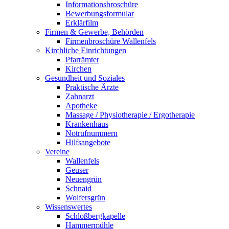
Informationsbroschüre
Bewerbungsformular
Erklärfilm
Firmen & Gewerbe, Behörden
Firmenbroschüre Wallenfels
Kirchliche Einrichtungen
Pfarrämter
Kirchen
Gesundheit und Soziales
Praktische Ärzte
Zahnarzt
Apotheke
Massage / Physiotherapie / Ergotherapie
Krankenhaus
Notrufnummern
Hilfsangebote
Vereine
Wallenfels
Geuser
Neuengrün
Schnaid
Wolfersgrün
Wissenswertes
Schloßbergkapelle
Hammermühle