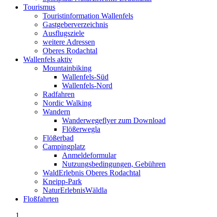
Tourismus
Touristinformation Wallenfels
Gastgeberverzeichnis
Ausflugsziele
weitere Adressen
Oberes Rodachtal
Wallenfels aktiv
Mountainbiking
Wallenfels-Süd
Wallenfels-Nord
Radfahren
Nordic Walking
Wandern
Wanderwegeflyer zum Download
Flößerwegla
Flößerbad
Campingplatz
Anmeldeformular
Nutzungsbedingungen, Gebühren
WaldErlebnis Oberes Rodachtal
Kneipp-Park
NaturErlebnisWäldla
Floßfahrten