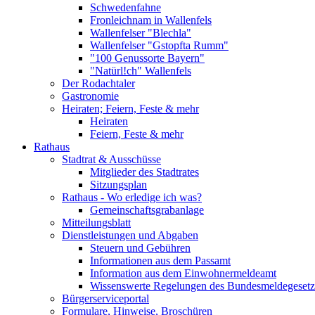
Schwedenfahne
Fronleichnam in Wallenfels
Wallenfelser "Blechla"
Wallenfelser "Gstopfta Rumm"
"100 Genussorte Bayern"
"Natürl!ch" Wallenfels
Der Rodachtaler
Gastronomie
Heiraten; Feiern, Feste & mehr
Heiraten
Feiern, Feste & mehr
Rathaus
Stadtrat & Ausschüsse
Mitglieder des Stadtrates
Sitzungsplan
Rathaus - Wo erledige ich was?
Gemeinschaftsgrabanlage
Mitteilungsblatt
Dienstleistungen und Abgaben
Steuern und Gebühren
Informationen aus dem Passamt
Information aus dem Einwohnermeldeamt
Wissenswerte Regelungen des Bundesmeldegesetzes
Bürgerserviceportal
Formulare, Hinweise, Broschüren