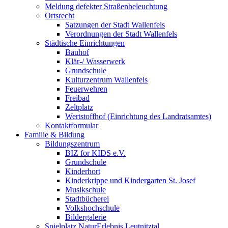
Meldung defekter Straßenbeleuchtung
Ortsrecht
Satzungen der Stadt Wallenfels
Verordnungen der Stadt Wallenfels
Städtische Einrichtungen
Bauhof
Klär-/ Wasserwerk
Grundschule
Kulturzentrum Wallenfels
Feuerwehren
Freibad
Zeltplatz
Wertstoffhof (Einrichtung des Landratsamtes)
Kontaktformular
Familie & Bildung
Bildungszentrum
BIZ for KIDS e.V.
Grundschule
Kinderhort
Kinderkrippe und Kindergarten St. Josef
Musikschule
Stadtbücherei
Volkshochschule
Bildergalerie
Spielplatz NaturErlebnis Leutnitztal