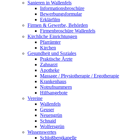
Sanieren in Wallenfels
Informationsbroschüre
Bewerbungsformular
Erklärfilm
Firmen & Gewerbe, Behörden
Firmenbroschüre Wallenfels
Kirchliche Einrichtungen
Pfarrämter
Kirchen
Gesundheit und Soziales
Praktische Ärzte
Zahnarzt
Apotheke
Massage / Physiotherapie / Ergotherapie
Krankenhaus
Notrufnummern
Hilfsangebote
Vereine
Wallenfels
Geuser
Neuengrün
Schnaid
Wolfersgrün
Wissenswertes
Schloßbergkapelle