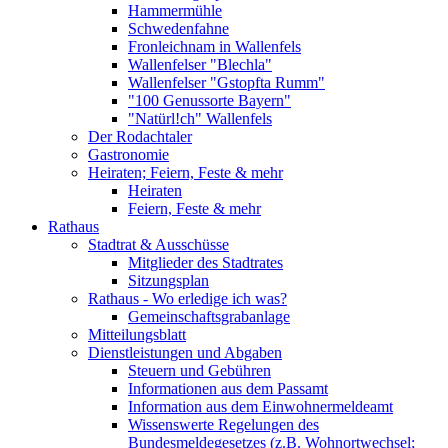
Hammermühle
Schwedenfahne
Fronleichnam in Wallenfels
Wallenfelser "Blechla"
Wallenfelser "Gstopfta Rumm"
"100 Genussorte Bayern"
"Natürl!ch" Wallenfels
Der Rodachtaler
Gastronomie
Heiraten; Feiern, Feste & mehr
Heiraten
Feiern, Feste & mehr
Rathaus
Stadtrat & Ausschüsse
Mitglieder des Stadtrates
Sitzungsplan
Rathaus - Wo erledige ich was?
Gemeinschaftsgrabanlage
Mitteilungsblatt
Dienstleistungen und Abgaben
Steuern und Gebühren
Informationen aus dem Passamt
Information aus dem Einwohnermeldeamt
Wissenswerte Regelungen des
Bundesmeldegesetzes (z.B. Wohnortwechsel;