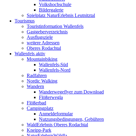
Volkshochschule
Bildergalerie
Spielplatz NaturErlebnis Leutnitztal
Tourismus
Touristinformation Wallenfels
Gastgeberverzeichnis
Ausflugsziele
weitere Adressen
Oberes Rodachtal
Wallenfels aktiv
Mountainbiking
Wallenfels-Süd
Wallenfels-Nord
Radfahren
Nordic Walking
Wandern
Wanderwegeflyer zum Download
Flößerwegla
Flößerbad
Campingplatz
Anmeldeformular
Nutzungsbedingungen, Gebühren
WaldErlebnis Oberes Rodachtal
Kneipp-Park
NaturErlebnisWäldla