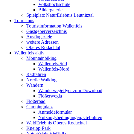
Volkshochschule
Bildergalerie
Spielplatz NaturErlebnis Leutnitztal
Tourismus
Touristinformation Wallenfels
Gastgeberverzeichnis
Ausflugsziele
weitere Adressen
Oberes Rodachtal
Wallenfels aktiv
Mountainbiking
Wallenfels-Süd
Wallenfels-Nord
Radfahren
Nordic Walking
Wandern
Wanderwegeflyer zum Download
Flößerwegla
Flößerbad
Campingplatz
Anmeldeformular
Nutzungsbedingungen, Gebühren
WaldErlebnis Oberes Rodachtal
Kneipp-Park
NaturErlebnisWäldla