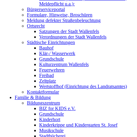
Meldepflicht u.a.):
Bürgerserviceportal
Formulare, Hinweise, Broschüren
Meldung defekter Straßenbeleuchtung
Ortsrecht
Satzungen der Stadt Wallenfels
Verordnungen der Stadt Wallenfels
Städtische Einrichtungen
Bauhof
Klär-/ Wasserwerk
Grundschule
Kulturzentrum Wallenfels
Feuerwehren
Freibad
Zeltplatz
Wertstoffhof (Einrichtung des Landratsamtes)
Kontaktformular
Familie & Bildung
Bildungszentrum
BIZ for KIDS e.V.
Grundschule
Kinderhort
Kinderkrippe und Kindergarten St. Josef
Musikschule
Stadtbücherei