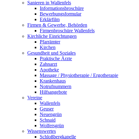
Sanieren in Wallenfels
Informationsbroschüre
Bewerbungsformular
Erklärfilm
Firmen & Gewerbe, Behörden
Firmenbroschüre Wallenfels
Kirchliche Einrichtungen
Pfarrämter
Kirchen
Gesundheit und Soziales
Praktische Ärzte
Zahnarzt
Apotheke
Massage / Physiotherapie / Ergotherapie
Krankenhaus
Notrufnummern
Hilfsangebote
Vereine
Wallenfels
Geuser
Neuengrün
Schnaid
Wolfersgrün
Wissenswertes
Schloßbergkapelle