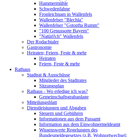
Hammermühle
Schwedenfahne
Fronleichnam in Wallenfels
Wallenfelser "Blechla"
Wallenfelser "Gstopfta Rumm"
"100 Genussorte Bayern"
"Natürl!ch" Wallenfels
Der Rodachtaler
Gastronomie
Heiraten; Feiern, Feste & mehr
Heiraten
Feiern, Feste & mehr
Rathaus
Stadtrat & Ausschüsse
Mitglieder des Stadtrates
Sitzungsplan
Rathaus - Wo erledige ich was?
Gemeinschaftsgrabanlage
Mitteilungsblatt
Dienstleistungen und Abgaben
Steuern und Gebühren
Informationen aus dem Passamt
Information aus dem Einwohnermeldeamt
Wissenswerte Regelungen des
Bundesmeldegesetzes (z.B. Wohnortwechsel;