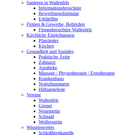
Sanieren in Wallenfels
Informationsbroschüre
Bewerbungsformular
Erklärfilm
Firmen & Gewerbe, Behörden
Firmenbroschüre Wallenfels
Kirchliche Einrichtungen
Pfarrämter
Kirchen
Gesundheit und Soziales
Praktische Ärzte
Zahnarzt
Apotheke
Massage / Physiotherapie / Ergotherapie
Krankenhaus
Notrufnummern
Hilfsangebote
Vereine
Wallenfels
Geuser
Neuengrün
Schnaid
Wolfersgrün
Wissenswertes
Schloßbergkapelle