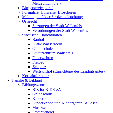
Meldepflicht u.a.):
Bürgerserviceportal
Formulare, Hinweise, Broschüren
Meldung defekter Straßenbeleuchtung
Ortsrecht
Satzungen der Stadt Wallenfels
Verordnungen der Stadt Wallenfels
Städtische Einrichtungen
Bauhof
Klär-/ Wasserwerk
Grundschule
Kulturzentrum Wallenfels
Feuerwehren
Freibad
Zeltplatz
Wertstoffhof (Einrichtung des Landratsamtes)
Kontaktformular
Familie & Bildung
Bildungszentrum
BIZ for KIDS e.V.
Grundschule
Kinderhort
Kinderkrippe und Kindergarten St. Josef
Musikschule
Stadtbücherei