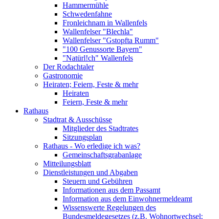
Hammermühle
Schwedenfahne
Fronleichnam in Wallenfels
Wallenfelser "Blechla"
Wallenfelser "Gstopfta Rumm"
"100 Genussorte Bayern"
"Natürl!ch" Wallenfels
Der Rodachtaler
Gastronomie
Heiraten; Feiern, Feste & mehr
Heiraten
Feiern, Feste & mehr
Rathaus
Stadtrat & Ausschüsse
Mitglieder des Stadtrates
Sitzungsplan
Rathaus - Wo erledige ich was?
Gemeinschaftsgrabanlage
Mitteilungsblatt
Dienstleistungen und Abgaben
Steuern und Gebühren
Informationen aus dem Passamt
Information aus dem Einwohnermeldeamt
Wissenswerte Regelungen des
Bundesmeldegesetzes (z.B. Wohnortwechsel;