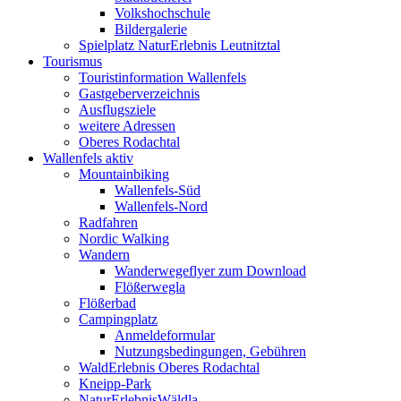
Volkshochschule
Bildergalerie
Spielplatz NaturErlebnis Leutnitztal
Tourismus
Touristinformation Wallenfels
Gastgeberverzeichnis
Ausflugsziele
weitere Adressen
Oberes Rodachtal
Wallenfels aktiv
Mountainbiking
Wallenfels-Süd
Wallenfels-Nord
Radfahren
Nordic Walking
Wandern
Wanderwegeflyer zum Download
Flößerwegla
Flößerbad
Campingplatz
Anmeldeformular
Nutzungsbedingungen, Gebühren
WaldErlebnis Oberes Rodachtal
Kneipp-Park
NaturErlebnisWäldla