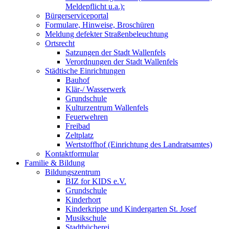
Meldepflicht u.a.):
Bürgerserviceportal
Formulare, Hinweise, Broschüren
Meldung defekter Straßenbeleuchtung
Ortsrecht
Satzungen der Stadt Wallenfels
Verordnungen der Stadt Wallenfels
Städtische Einrichtungen
Bauhof
Klär-/ Wasserwerk
Grundschule
Kulturzentrum Wallenfels
Feuerwehren
Freibad
Zeltplatz
Wertstoffhof (Einrichtung des Landratsamtes)
Kontaktformular
Familie & Bildung
Bildungszentrum
BIZ for KIDS e.V.
Grundschule
Kinderhort
Kinderkrippe und Kindergarten St. Josef
Musikschule
Stadtbücherei