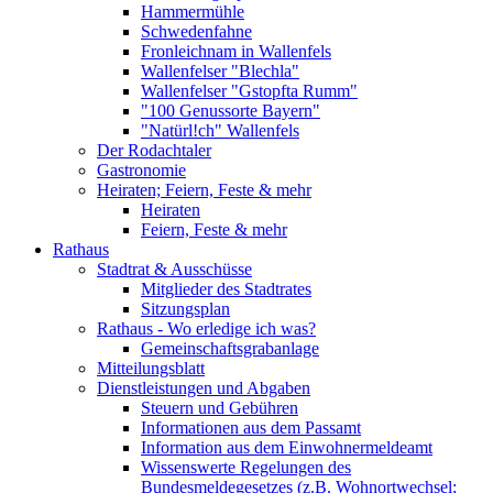
Hammermühle
Schwedenfahne
Fronleichnam in Wallenfels
Wallenfelser "Blechla"
Wallenfelser "Gstopfta Rumm"
"100 Genussorte Bayern"
"Natürl!ch" Wallenfels
Der Rodachtaler
Gastronomie
Heiraten; Feiern, Feste & mehr
Heiraten
Feiern, Feste & mehr
Rathaus
Stadtrat & Ausschüsse
Mitglieder des Stadtrates
Sitzungsplan
Rathaus - Wo erledige ich was?
Gemeinschaftsgrabanlage
Mitteilungsblatt
Dienstleistungen und Abgaben
Steuern und Gebühren
Informationen aus dem Passamt
Information aus dem Einwohnermeldeamt
Wissenswerte Regelungen des
Bundesmeldegesetzes (z.B. Wohnortwechsel;