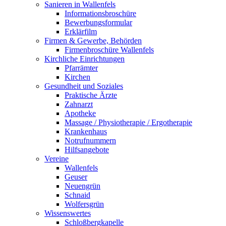
Sanieren in Wallenfels
Informationsbroschüre
Bewerbungsformular
Erklärfilm
Firmen & Gewerbe, Behörden
Firmenbroschüre Wallenfels
Kirchliche Einrichtungen
Pfarrämter
Kirchen
Gesundheit und Soziales
Praktische Ärzte
Zahnarzt
Apotheke
Massage / Physiotherapie / Ergotherapie
Krankenhaus
Notrufnummern
Hilfsangebote
Vereine
Wallenfels
Geuser
Neuengrün
Schnaid
Wolfersgrün
Wissenswertes
Schloßbergkapelle