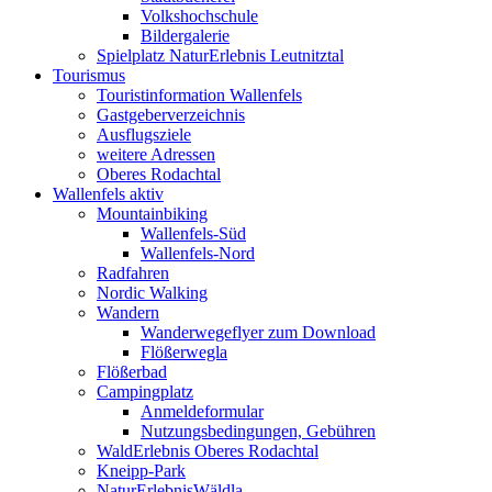
Volkshochschule
Bildergalerie
Spielplatz NaturErlebnis Leutnitztal
Tourismus
Touristinformation Wallenfels
Gastgeberverzeichnis
Ausflugsziele
weitere Adressen
Oberes Rodachtal
Wallenfels aktiv
Mountainbiking
Wallenfels-Süd
Wallenfels-Nord
Radfahren
Nordic Walking
Wandern
Wanderwegeflyer zum Download
Flößerwegla
Flößerbad
Campingplatz
Anmeldeformular
Nutzungsbedingungen, Gebühren
WaldErlebnis Oberes Rodachtal
Kneipp-Park
NaturErlebnisWäldla