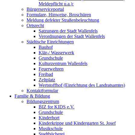
Meldepflicht u.a.):
Bürgerserviceportal
Formulare, Hinweise, Broschüren
Meldung defekter Straßenbeleuchtung
Ortsrecht
Satzungen der Stadt Wallenfels
Verordnungen der Stadt Wallenfels
Städtische Einrichtungen
Bauhof
Klär-/ Wasserwerk
Grundschule
Kulturzentrum Wallenfels
Feuerwehren
Freibad
Zeltplatz
Wertstoffhof (Einrichtung des Landratsamtes)
Kontaktformular
Familie & Bildung
Bildungszentrum
BIZ for KIDS e.V.
Grundschule
Kinderhort
Kinderkrippe und Kindergarten St. Josef
Musikschule
Stadtbücherei