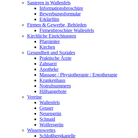
Sanieren in Wallenfels
Informationsbroschüre
Bewerbungsformular
Erklärfilm
Firmen & Gewerbe, Behörden
Firmenbroschüre Wallenfels
Kirchliche Einrichtungen
Pfarrämter
Kirchen
Gesundheit und Soziales
Praktische Ärzte
Zahnarzt
Apotheke
Massage / Physiotherapie / Ergotherapie
Krankenhaus
Notrufnummern
Hilfsangebote
Vereine
Wallenfels
Geuser
Neuengrün
Schnaid
Wolfersgrün
Wissenswertes
Schloßbergkapelle