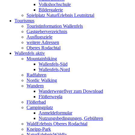
Volkshochschule
Bildergalerie
Spielplatz NaturErlebnis Leutnitztal
Tourismus
Touristinformation Wallenfels
Gastgeberverzeichnis
Ausflugsziele
weitere Adressen
Oberes Rodachtal
Wallenfels aktiv
Mountainbiking
Wallenfels-Süd
Wallenfels-Nord
Radfahren
Nordic Walking
Wandern
Wanderwegeflyer zum Download
Flößerwegla
Flößerbad
Campingplatz
Anmeldeformular
Nutzungsbedingungen, Gebühren
WaldErlebnis Oberes Rodachtal
Kneipp-Park
NaturErlebnisWäldla