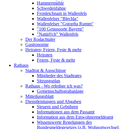
Hammermühle
Schwedenfahne
Fronleichnam in Wallenfels
Wallenfelser "Blechla"
Wallenfelser "Gstopfta Rumm"
"100 Genussorte Bayern"
"Natürl!ch" Wallenfels
Der Rodachtaler
Gastronomie
Heiraten; Feiern, Feste & mehr
Heiraten
Feiern, Feste & mehr
Rathaus
Stadtrat & Ausschüsse
Mitglieder des Stadtrates
Sitzungsplan
Rathaus - Wo erledige ich was?
Gemeinschaftsgrabanlage
Mitteilungsblatt
Dienstleistungen und Abgaben
Steuern und Gebühren
Informationen aus dem Passamt
Information aus dem Einwohnermeldeamt
Wissenswerte Regelungen des
Bundesmeldegesetzes (z.B. Wohnortwechsel;