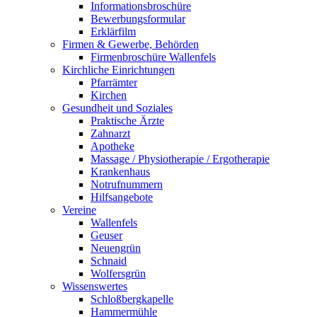
Informationsbroschüre
Bewerbungsformular
Erklärfilm
Firmen & Gewerbe, Behörden
Firmenbroschüre Wallenfels
Kirchliche Einrichtungen
Pfarrämter
Kirchen
Gesundheit und Soziales
Praktische Ärzte
Zahnarzt
Apotheke
Massage / Physiotherapie / Ergotherapie
Krankenhaus
Notrufnummern
Hilfsangebote
Vereine
Wallenfels
Geuser
Neuengrün
Schnaid
Wolfersgrün
Wissenswertes
Schloßbergkapelle
Hammermühle