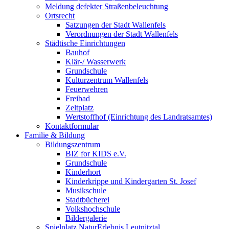
Meldung defekter Straßenbeleuchtung
Ortsrecht
Satzungen der Stadt Wallenfels
Verordnungen der Stadt Wallenfels
Städtische Einrichtungen
Bauhof
Klär-/ Wasserwerk
Grundschule
Kulturzentrum Wallenfels
Feuerwehren
Freibad
Zeltplatz
Wertstoffhof (Einrichtung des Landratsamtes)
Kontaktformular
Familie & Bildung
Bildungszentrum
BIZ for KIDS e.V.
Grundschule
Kinderhort
Kinderkrippe und Kindergarten St. Josef
Musikschule
Stadtbücherei
Volkshochschule
Bildergalerie
Spielplatz NaturErlebnis Leutnitztal