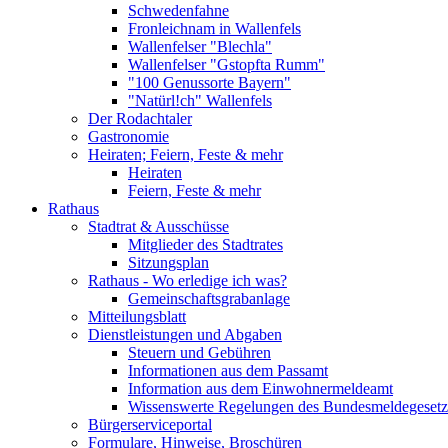
Schwedenfahne
Fronleichnam in Wallenfels
Wallenfelser "Blechla"
Wallenfelser "Gstopfta Rumm"
"100 Genussorte Bayern"
"Natürl!ch" Wallenfels
Der Rodachtaler
Gastronomie
Heiraten; Feiern, Feste & mehr
Heiraten
Feiern, Feste & mehr
Rathaus
Stadtrat & Ausschüsse
Mitglieder des Stadtrates
Sitzungsplan
Rathaus - Wo erledige ich was?
Gemeinschaftsgrabanlage
Mitteilungsblatt
Dienstleistungen und Abgaben
Steuern und Gebühren
Informationen aus dem Passamt
Information aus dem Einwohnermeldeamt
Wissenswerte Regelungen des Bundesmeldegesetzes
Bürgerserviceportal
Formulare, Hinweise, Broschüren