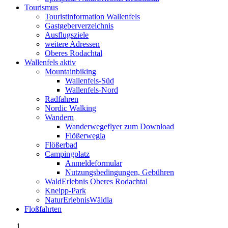
Tourismus
Touristinformation Wallenfels
Gastgeberverzeichnis
Ausflugsziele
weitere Adressen
Oberes Rodachtal
Wallenfels aktiv
Mountainbiking
Wallenfels-Süd
Wallenfels-Nord
Radfahren
Nordic Walking
Wandern
Wanderwegeflyer zum Download
Flößerwegla
Flößerbad
Campingplatz
Anmeldeformular
Nutzungsbedingungen, Gebühren
WaldErlebnis Oberes Rodachtal
Kneipp-Park
NaturErlebnisWäldla
Floßfahrten