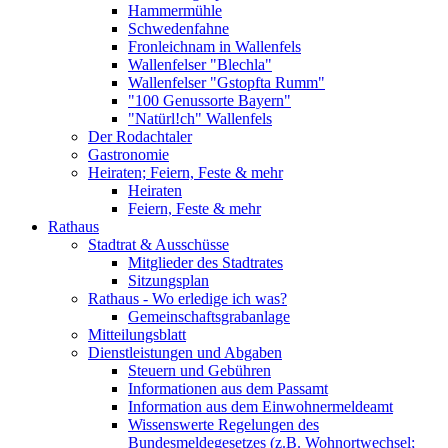
Hammermühle
Schwedenfahne
Fronleichnam in Wallenfels
Wallenfelser "Blechla"
Wallenfelser "Gstopfta Rumm"
"100 Genussorte Bayern"
"Natürl!ch" Wallenfels
Der Rodachtaler
Gastronomie
Heiraten; Feiern, Feste & mehr
Heiraten
Feiern, Feste & mehr
Rathaus
Stadtrat & Ausschüsse
Mitglieder des Stadtrates
Sitzungsplan
Rathaus - Wo erledige ich was?
Gemeinschaftsgrabanlage
Mitteilungsblatt
Dienstleistungen und Abgaben
Steuern und Gebühren
Informationen aus dem Passamt
Information aus dem Einwohnermeldeamt
Wissenswerte Regelungen des
Bundesmeldegesetzes (z.B. Wohnortwechsel;