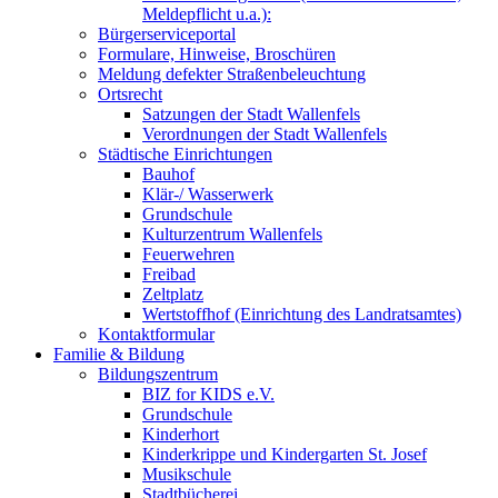
Meldepflicht u.a.):
Bürgerserviceportal
Formulare, Hinweise, Broschüren
Meldung defekter Straßenbeleuchtung
Ortsrecht
Satzungen der Stadt Wallenfels
Verordnungen der Stadt Wallenfels
Städtische Einrichtungen
Bauhof
Klär-/ Wasserwerk
Grundschule
Kulturzentrum Wallenfels
Feuerwehren
Freibad
Zeltplatz
Wertstoffhof (Einrichtung des Landratsamtes)
Kontaktformular
Familie & Bildung
Bildungszentrum
BIZ for KIDS e.V.
Grundschule
Kinderhort
Kinderkrippe und Kindergarten St. Josef
Musikschule
Stadtbücherei