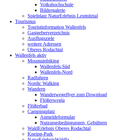
Volkshochschule
Bildergalerie
Spielplatz NaturErlebnis Leutnitztal
Tourismus
Touristinformation Wallenfels
Gastgeberverzeichnis
Ausflugsziele
weitere Adressen
Oberes Rodachtal
Wallenfels aktiv
Mountainbiking
Wallenfels-Süd
Wallenfels-Nord
Radfahren
Nordic Walking
Wandern
Wanderwegeflyer zum Download
Flößerwegla
Flößerbad
Campingplatz
Anmeldeformular
Nutzungsbedingungen, Gebühren
WaldErlebnis Oberes Rodachtal
Kneipp-Park
NaturErlebnisWäldla