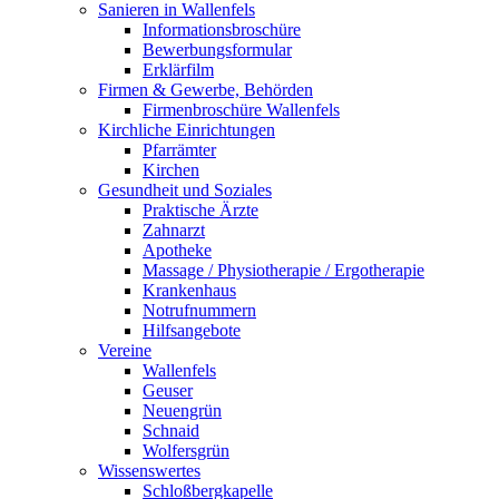
Sanieren in Wallenfels
Informationsbroschüre
Bewerbungsformular
Erklärfilm
Firmen & Gewerbe, Behörden
Firmenbroschüre Wallenfels
Kirchliche Einrichtungen
Pfarrämter
Kirchen
Gesundheit und Soziales
Praktische Ärzte
Zahnarzt
Apotheke
Massage / Physiotherapie / Ergotherapie
Krankenhaus
Notrufnummern
Hilfsangebote
Vereine
Wallenfels
Geuser
Neuengrün
Schnaid
Wolfersgrün
Wissenswertes
Schloßbergkapelle