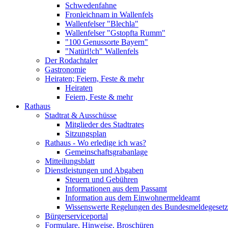
Schwedenfahne
Fronleichnam in Wallenfels
Wallenfelser "Blechla"
Wallenfelser "Gstopfta Rumm"
"100 Genussorte Bayern"
"Natürl!ch" Wallenfels
Der Rodachtaler
Gastronomie
Heiraten; Feiern, Feste & mehr
Heiraten
Feiern, Feste & mehr
Rathaus
Stadtrat & Ausschüsse
Mitglieder des Stadtrates
Sitzungsplan
Rathaus - Wo erledige ich was?
Gemeinschaftsgrabanlage
Mitteilungsblatt
Dienstleistungen und Abgaben
Steuern und Gebühren
Informationen aus dem Passamt
Information aus dem Einwohnermeldeamt
Wissenswerte Regelungen des Bundesmeldegesetzes
Bürgerserviceportal
Formulare, Hinweise, Broschüren