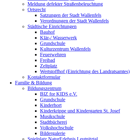
Meldung defekter Straßenbeleuchtung
Ortsrecht
Satzungen der Stadt Wallenfels
Verordnungen der Stadt Wallenfels
Städtische Einrichtungen
Bauhof
Klär-/ Wasserwerk
Grundschule
Kulturzentrum Wallenfels
Feuerwehren
Freibad
Zeltplatz
Wertstoffhof (Einrichtung des Landratsamtes)
Kontaktformular
Familie & Bildung
Bildungszentrum
BIZ for KIDS e.V.
Grundschule
Kinderhort
Kinderkrippe und Kindergarten St. Josef
Musikschule
Stadtbücherei
Volkshochschule
Bildergalerie
Spielplatz NaturErlebnis Leutnitztal