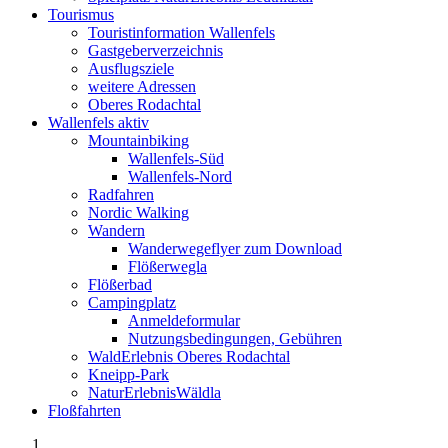
Tourismus
Touristinformation Wallenfels
Gastgeberverzeichnis
Ausflugsziele
weitere Adressen
Oberes Rodachtal
Wallenfels aktiv
Mountainbiking
Wallenfels-Süd
Wallenfels-Nord
Radfahren
Nordic Walking
Wandern
Wanderwegeflyer zum Download
Flößerwegla
Flößerbad
Campingplatz
Anmeldeformular
Nutzungsbedingungen, Gebühren
WaldErlebnis Oberes Rodachtal
Kneipp-Park
NaturErlebnisWäldla
Floßfahrten