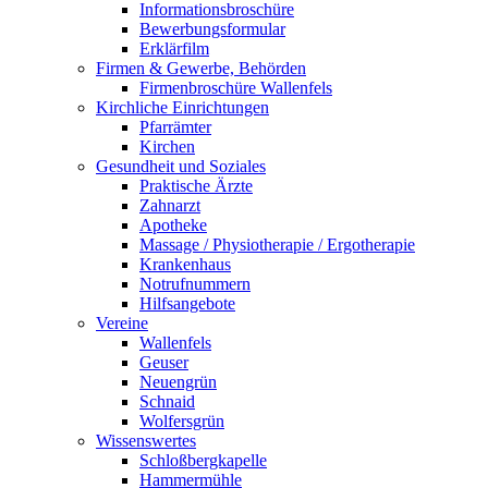
Informationsbroschüre
Bewerbungsformular
Erklärfilm
Firmen & Gewerbe, Behörden
Firmenbroschüre Wallenfels
Kirchliche Einrichtungen
Pfarrämter
Kirchen
Gesundheit und Soziales
Praktische Ärzte
Zahnarzt
Apotheke
Massage / Physiotherapie / Ergotherapie
Krankenhaus
Notrufnummern
Hilfsangebote
Vereine
Wallenfels
Geuser
Neuengrün
Schnaid
Wolfersgrün
Wissenswertes
Schloßbergkapelle
Hammermühle