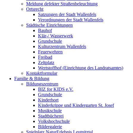
Meldung defekter Straßenbeleuchtung
Ortsrecht
Satzungen der Stadt Wallenfels
Verordnungen der Stadt Wallenfels
Städtische Einrichtungen
Bauhof
Klär-/ Wasserwerk
Grundschule
Kulturzentrum Wallenfels
Feuerwehren
Freibad
Zeltplatz
Wertstoffhof (Einrichtung des Landratsamtes)
Kontaktformular
Familie & Bildung
Bildungszentrum
BIZ for KIDS e.V.
Grundschule
Kinderhort
Kinderkrippe und Kindergarten St. Josef
Musikschule
Stadtbücherei
Volkshochschule
Bildergalerie
Spielplatz NaturErlebnis Leutnitztal