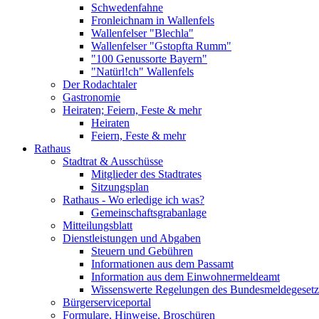
Schwedenfahne
Fronleichnam in Wallenfels
Wallenfelser "Blechla"
Wallenfelser "Gstopfta Rumm"
"100 Genussorte Bayern"
"Natürl!ch" Wallenfels
Der Rodachtaler
Gastronomie
Heiraten; Feiern, Feste & mehr
Heiraten
Feiern, Feste & mehr
Rathaus
Stadtrat & Ausschüsse
Mitglieder des Stadtrates
Sitzungsplan
Rathaus - Wo erledige ich was?
Gemeinschaftsgrabanlage
Mitteilungsblatt
Dienstleistungen und Abgaben
Steuern und Gebühren
Informationen aus dem Passamt
Information aus dem Einwohnermeldeamt
Wissenswerte Regelungen des Bundesmeldegesetzes
Bürgerserviceportal
Formulare, Hinweise, Broschüren