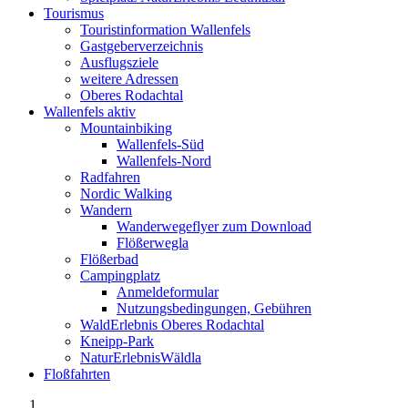
Tourismus
Touristinformation Wallenfels
Gastgeberverzeichnis
Ausflugsziele
weitere Adressen
Oberes Rodachtal
Wallenfels aktiv
Mountainbiking
Wallenfels-Süd
Wallenfels-Nord
Radfahren
Nordic Walking
Wandern
Wanderwegeflyer zum Download
Flößerwegla
Flößerbad
Campingplatz
Anmeldeformular
Nutzungsbedingungen, Gebühren
WaldErlebnis Oberes Rodachtal
Kneipp-Park
NaturErlebnisWäldla
Floßfahrten