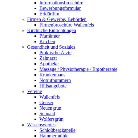
Informationsbroschüre
Bewerbungsformular
Erklärfilm
Firmen & Gewerbe, Behörden
Firmenbroschüre Wallenfels
Kirchliche Einrichtungen
Pfarrämter
Kirchen
Gesundheit und Soziales
Praktische Ärzte
Zahnarzt
Apotheke
Massage / Physiotherapie / Ergotherapie
Krankenhaus
Notrufnummern
Hilfsangebote
Vereine
Wallenfels
Geuser
Neuengrün
Schnaid
Wolfersgrün
Wissenswertes
Schloßbergkapelle
Hammermühle