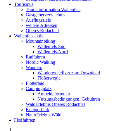
Tourismus
Touristinformation Wallenfels
Gastgeberverzeichnis
Ausflugsziele
weitere Adressen
Oberes Rodachtal
Wallenfels aktiv
Mountainbiking
Wallenfels-Süd
Wallenfels-Nord
Radfahren
Nordic Walking
Wandern
Wanderwegeflyer zum Download
Flößerwegla
Flößerbad
Campingplatz
Anmeldeformular
Nutzungsbedingungen, Gebühren
WaldErlebnis Oberes Rodachtal
Kneipp-Park
NaturErlebnisWäldla
Floßfahrten