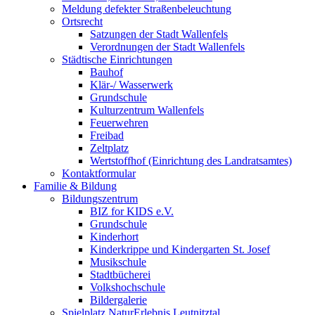
Meldung defekter Straßenbeleuchtung
Ortsrecht
Satzungen der Stadt Wallenfels
Verordnungen der Stadt Wallenfels
Städtische Einrichtungen
Bauhof
Klär-/ Wasserwerk
Grundschule
Kulturzentrum Wallenfels
Feuerwehren
Freibad
Zeltplatz
Wertstoffhof (Einrichtung des Landratsamtes)
Kontaktformular
Familie & Bildung
Bildungszentrum
BIZ for KIDS e.V.
Grundschule
Kinderhort
Kinderkrippe und Kindergarten St. Josef
Musikschule
Stadtbücherei
Volkshochschule
Bildergalerie
Spielplatz NaturErlebnis Leutnitztal