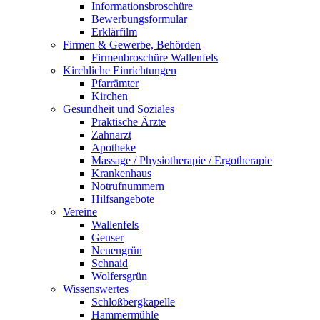
Informationsbroschüre
Bewerbungsformular
Erklärfilm
Firmen & Gewerbe, Behörden
Firmenbroschüre Wallenfels
Kirchliche Einrichtungen
Pfarrämter
Kirchen
Gesundheit und Soziales
Praktische Ärzte
Zahnarzt
Apotheke
Massage / Physiotherapie / Ergotherapie
Krankenhaus
Notrufnummern
Hilfsangebote
Vereine
Wallenfels
Geuser
Neuengrün
Schnaid
Wolfersgrün
Wissenswertes
Schloßbergkapelle
Hammermühle