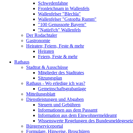
Schwedenfahne
Fronleichnam in Wallenfels
Wallenfelser "Blechla"
Wallenfelser "Gstopfta Rumm"
"100 Genussorte Bayern"
"Natürl!ch" Wallenfels
Der Rodachtaler
Gastronomie
Heiraten; Feiern, Feste & mehr
Heiraten
Feiern, Feste & mehr
Rathaus
Stadtrat & Ausschüsse
Mitglieder des Stadtrates
Sitzungsplan
Rathaus - Wo erledige ich was?
Gemeinschaftsgrabanlage
Mitteilungsblatt
Dienstleistungen und Abgaben
Steuern und Gebühren
Informationen aus dem Passamt
Information aus dem Einwohnermeldeamt
Wissenswerte Regelungen des Bundesmeldegesetzes
Bürgerserviceportal
Formulare, Hinweise, Broschüren