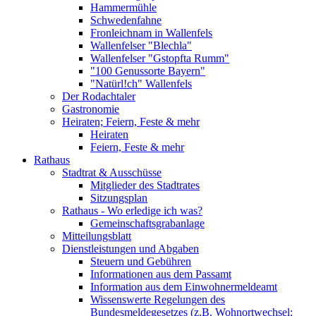
Hammermühle
Schwedenfahne
Fronleichnam in Wallenfels
Wallenfelser "Blechla"
Wallenfelser "Gstopfta Rumm"
"100 Genussorte Bayern"
"Natürl!ch" Wallenfels
Der Rodachtaler
Gastronomie
Heiraten; Feiern, Feste & mehr
Heiraten
Feiern, Feste & mehr
Rathaus
Stadtrat & Ausschüsse
Mitglieder des Stadtrates
Sitzungsplan
Rathaus - Wo erledige ich was?
Gemeinschaftsgrabanlage
Mitteilungsblatt
Dienstleistungen und Abgaben
Steuern und Gebühren
Informationen aus dem Passamt
Information aus dem Einwohnermeldeamt
Wissenswerte Regelungen des
Bundesmeldegesetzes (z.B. Wohnortwechsel;