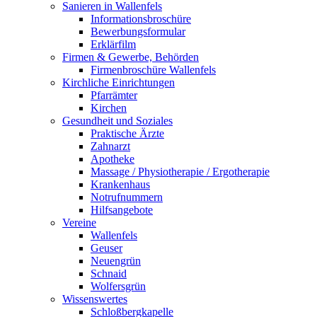
Sanieren in Wallenfels
Informationsbroschüre
Bewerbungsformular
Erklärfilm
Firmen & Gewerbe, Behörden
Firmenbroschüre Wallenfels
Kirchliche Einrichtungen
Pfarrämter
Kirchen
Gesundheit und Soziales
Praktische Ärzte
Zahnarzt
Apotheke
Massage / Physiotherapie / Ergotherapie
Krankenhaus
Notrufnummern
Hilfsangebote
Vereine
Wallenfels
Geuser
Neuengrün
Schnaid
Wolfersgrün
Wissenswertes
Schloßbergkapelle