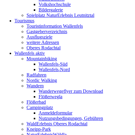
Volkshochschule
Bildergalerie
Spielplatz NaturErlebnis Leutnitztal
Tourismus
Touristinformation Wallenfels
Gastgeberverzeichnis
Ausflugsziele
weitere Adressen
Oberes Rodachtal
Wallenfels aktiv
Mountainbiking
Wallenfels-Süd
Wallenfels-Nord
Radfahren
Nordic Walking
Wandern
Wanderwegeflyer zum Download
Flößerwegla
Flößerbad
Campingplatz
Anmeldeformular
Nutzungsbedingungen, Gebühren
WaldErlebnis Oberes Rodachtal
Kneipp-Park
NaturErlebnisWäldla