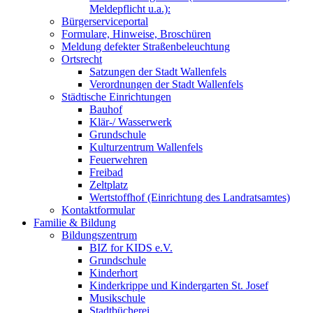
Meldepflicht u.a.):
Bürgerserviceportal
Formulare, Hinweise, Broschüren
Meldung defekter Straßenbeleuchtung
Ortsrecht
Satzungen der Stadt Wallenfels
Verordnungen der Stadt Wallenfels
Städtische Einrichtungen
Bauhof
Klär-/ Wasserwerk
Grundschule
Kulturzentrum Wallenfels
Feuerwehren
Freibad
Zeltplatz
Wertstoffhof (Einrichtung des Landratsamtes)
Kontaktformular
Familie & Bildung
Bildungszentrum
BIZ for KIDS e.V.
Grundschule
Kinderhort
Kinderkrippe und Kindergarten St. Josef
Musikschule
Stadtbücherei