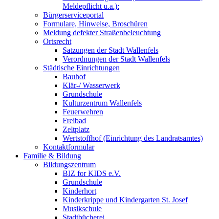
Meldepflicht u.a.):
Bürgerserviceportal
Formulare, Hinweise, Broschüren
Meldung defekter Straßenbeleuchtung
Ortsrecht
Satzungen der Stadt Wallenfels
Verordnungen der Stadt Wallenfels
Städtische Einrichtungen
Bauhof
Klär-/ Wasserwerk
Grundschule
Kulturzentrum Wallenfels
Feuerwehren
Freibad
Zeltplatz
Wertstoffhof (Einrichtung des Landratsamtes)
Kontaktformular
Familie & Bildung
Bildungszentrum
BIZ for KIDS e.V.
Grundschule
Kinderhort
Kinderkrippe und Kindergarten St. Josef
Musikschule
Stadtbücherei