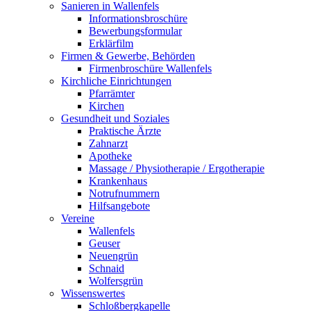
Sanieren in Wallenfels
Informationsbroschüre
Bewerbungsformular
Erklärfilm
Firmen & Gewerbe, Behörden
Firmenbroschüre Wallenfels
Kirchliche Einrichtungen
Pfarrämter
Kirchen
Gesundheit und Soziales
Praktische Ärzte
Zahnarzt
Apotheke
Massage / Physiotherapie / Ergotherapie
Krankenhaus
Notrufnummern
Hilfsangebote
Vereine
Wallenfels
Geuser
Neuengrün
Schnaid
Wolfersgrün
Wissenswertes
Schloßbergkapelle