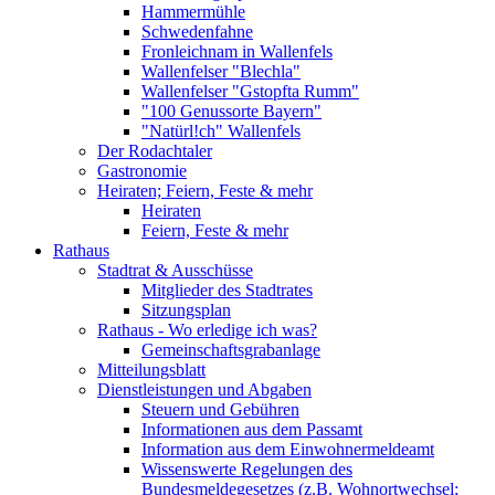
Hammermühle
Schwedenfahne
Fronleichnam in Wallenfels
Wallenfelser "Blechla"
Wallenfelser "Gstopfta Rumm"
"100 Genussorte Bayern"
"Natürl!ch" Wallenfels
Der Rodachtaler
Gastronomie
Heiraten; Feiern, Feste & mehr
Heiraten
Feiern, Feste & mehr
Rathaus
Stadtrat & Ausschüsse
Mitglieder des Stadtrates
Sitzungsplan
Rathaus - Wo erledige ich was?
Gemeinschaftsgrabanlage
Mitteilungsblatt
Dienstleistungen und Abgaben
Steuern und Gebühren
Informationen aus dem Passamt
Information aus dem Einwohnermeldeamt
Wissenswerte Regelungen des
Bundesmeldegesetzes (z.B. Wohnortwechsel;