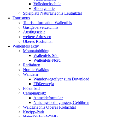
Volkshochschule
Bildergalerie
Spielplatz NaturErlebnis Leutnitztal
Tourismus
Touristinformation Wallenfels
Gastgeberverzeichnis
Ausflugsziele
weitere Adressen
Oberes Rodachtal
Wallenfels aktiv
Mountainbiking
Wallenfels-Süd
Wallenfels-Nord
Radfahren
Nordic Walking
Wandern
Wanderwegeflyer zum Download
Flößerwegla
Flößerbad
Campingplatz
Anmeldeformular
Nutzungsbedingungen, Gebühren
WaldErlebnis Oberes Rodachtal
Kneipp-Park
NaturErlebnisWäldla