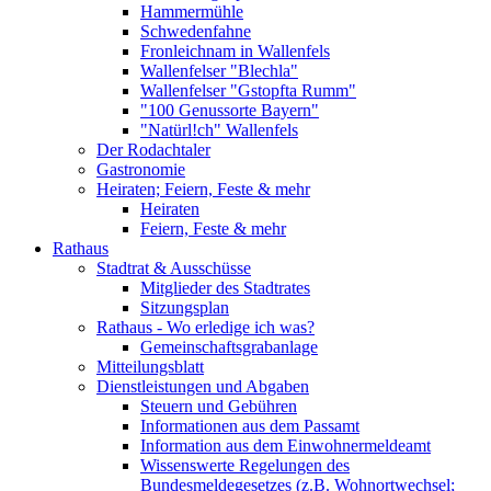
Hammermühle
Schwedenfahne
Fronleichnam in Wallenfels
Wallenfelser "Blechla"
Wallenfelser "Gstopfta Rumm"
"100 Genussorte Bayern"
"Natürl!ch" Wallenfels
Der Rodachtaler
Gastronomie
Heiraten; Feiern, Feste & mehr
Heiraten
Feiern, Feste & mehr
Rathaus
Stadtrat & Ausschüsse
Mitglieder des Stadtrates
Sitzungsplan
Rathaus - Wo erledige ich was?
Gemeinschaftsgrabanlage
Mitteilungsblatt
Dienstleistungen und Abgaben
Steuern und Gebühren
Informationen aus dem Passamt
Information aus dem Einwohnermeldeamt
Wissenswerte Regelungen des
Bundesmeldegesetzes (z.B. Wohnortwechsel;