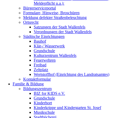
Meldepflicht u.a.):
Bürgerserviceportal
Formulare, Hinweise, Broschüren
Meldung defekter Straßenbeleuchtung
Ortsrecht
Satzungen der Stadt Wallenfels
Verordnungen der Stadt Wallenfels
Städtische Einrichtungen
Bauhof
Klär-/ Wasserwerk
Grundschule
Kulturzentrum Wallenfels
Feuerwehren
Freibad
Zeltplatz
Wertstoffhof (Einrichtung des Landratsamtes)
Kontaktformular
Familie & Bildung
Bildungszentrum
BIZ for KIDS e.V.
Grundschule
Kinderhort
Kinderkrippe und Kindergarten St. Josef
Musikschule
Stadtbücherei