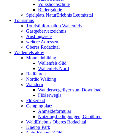
Volkshochschule
Bildergalerie
Spielplatz NaturErlebnis Leutnitztal
Tourismus
Touristinformation Wallenfels
Gastgeberverzeichnis
Ausflugsziele
weitere Adressen
Oberes Rodachtal
Wallenfels aktiv
Mountainbiking
Wallenfels-Süd
Wallenfels-Nord
Radfahren
Nordic Walking
Wandern
Wanderwegeflyer zum Download
Flößerwegla
Flößerbad
Campingplatz
Anmeldeformular
Nutzungsbedingungen, Gebühren
WaldErlebnis Oberes Rodachtal
Kneipp-Park
NaturErlebnisWäldla