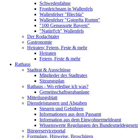
Schwedenfahne
Fronleichnam in Wallenfels
Wallenfelser "Blechla"
Wallenfelser "Gstopfta Rumm"
"100 Genussorte Bayern"
"Natürl!ch" Wallenfels
Der Rodachtaler
Gastronomie
Heiraten; Feiern, Feste & mehr
Heiraten
Feiern, Feste & mehr
Rathaus
Stadtrat & Ausschüsse
Mitglieder des Stadtrates
Sitzungsplan
Rathaus - Wo erledige ich was?
Gemeinschaftsgrabanlage
Mitteilungsblatt
Dienstleistungen und Abgaben
Steuern und Gebühren
Informationen aus dem Passamt
Information aus dem Einwohnermeldeamt
Wissenswerte Regelungen des Bundesmeldegesetzes
Bürgerserviceportal
Formulare, Hinweise, Broschüren