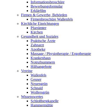
Informationsbroschüre
Bewerbungsformular
Erklärfilm
Firmen & Gewerbe, Behörden
Firmenbroschüre Wallenfels
Kirchliche Einrichtungen
Pfarrämter
Kirchen
Gesundheit und Soziales
Praktische Ärzte
Zahnarzt
Apotheke
Massage / Physiotherapie / Ergotherapie
Krankenhaus
Notrufnummern
Hilfsangebote
Vereine
Wallenfels
Geuser
Neuengrün
Schnaid
Wolfersgrün
Wissenswertes
Schloßbergkapelle
Hammermühle