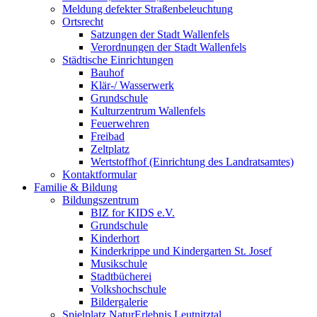
Meldung defekter Straßenbeleuchtung
Ortsrecht
Satzungen der Stadt Wallenfels
Verordnungen der Stadt Wallenfels
Städtische Einrichtungen
Bauhof
Klär-/ Wasserwerk
Grundschule
Kulturzentrum Wallenfels
Feuerwehren
Freibad
Zeltplatz
Wertstoffhof (Einrichtung des Landratsamtes)
Kontaktformular
Familie & Bildung
Bildungszentrum
BIZ for KIDS e.V.
Grundschule
Kinderhort
Kinderkrippe und Kindergarten St. Josef
Musikschule
Stadtbücherei
Volkshochschule
Bildergalerie
Spielplatz NaturErlebnis Leutnitztal