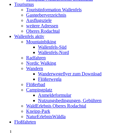
Tourismus
Touristinformation Wallenfels
Gastgeberverzeichnis
Ausflugsziele
weitere Adressen
Oberes Rodachtal
Wallenfels aktiv
Mountainbiking
Wallenfels-Süd
Wallenfels-Nord
Radfahren
Nordic Walking
Wandern
Wanderwegeflyer zum Download
Flößerwegla
Flößerbad
Campingplatz
Anmeldeformular
Nutzungsbedingungen, Gebühren
WaldErlebnis Oberes Rodachtal
Kneipp-Park
NaturErlebnisWäldla
Floßfahrten