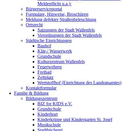
Meldepflicht u.a.):
Bürgerserviceportal
Formulare, Hinweise, Broschüren
Meldung defekter Straßenbeleuchtung
Ortsrecht
Satzungen der Stadt Wallenfels
Verordnungen der Stadt Wallenfels
Städtische Einrichtungen
Bauhof
Klär-/ Wasserwerk
Grundschule
Kulturzentrum Wallenfels
Feuerwehren
Freibad
Zeltplatz
Wertstoffhof (Einrichtung des Landratsamtes)
Kontaktformular
Familie & Bildung
Bildungszentrum
BIZ for KIDS e.V.
Grundschule
Kinderhort
Kinderkrippe und Kindergarten St. Josef
Musikschule
Stadtbücherei