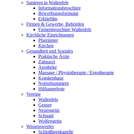
Sanieren in Wallenfels
Informationsbroschüre
Bewerbungsformular
Erklärfilm
Firmen & Gewerbe, Behörden
Firmenbroschüre Wallenfels
Kirchliche Einrichtungen
Pfarrämter
Kirchen
Gesundheit und Soziales
Praktische Ärzte
Zahnarzt
Apotheke
Massage / Physiotherapie / Ergotherapie
Krankenhaus
Notrufnummern
Hilfsangebote
Vereine
Wallenfels
Geuser
Neuengrün
Schnaid
Wolfersgrün
Wissenswertes
Schloßbergkapelle