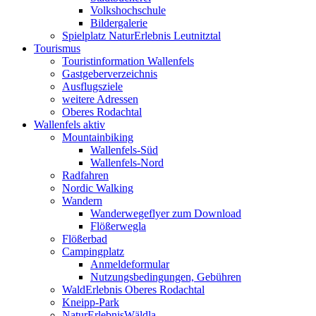
Volkshochschule
Bildergalerie
Spielplatz NaturErlebnis Leutnitztal
Tourismus
Touristinformation Wallenfels
Gastgeberverzeichnis
Ausflugsziele
weitere Adressen
Oberes Rodachtal
Wallenfels aktiv
Mountainbiking
Wallenfels-Süd
Wallenfels-Nord
Radfahren
Nordic Walking
Wandern
Wanderwegeflyer zum Download
Flößerwegla
Flößerbad
Campingplatz
Anmeldeformular
Nutzungsbedingungen, Gebühren
WaldErlebnis Oberes Rodachtal
Kneipp-Park
NaturErlebnisWäldla