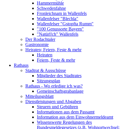
Hammermühle
Schwedenfahne
Fronleichnam in Wallenfels
Wallenfelser "Blechla"
Wallenfelser "Gstopfta Rumm"
"100 Genussorte Bayern"
"Natürl!ch" Wallenfels
Der Rodachtaler
Gastronomie
Heiraten; Feiern, Feste & mehr
Heiraten
Feiern, Feste & mehr
Rathaus
Stadtrat & Ausschüsse
Mitglieder des Stadtrates
Sitzungsplan
Rathaus - Wo erledige ich was?
Gemeinschaftsgrabanlage
Mitteilungsblatt
Dienstleistungen und Abgaben
Steuern und Gebühren
Informationen aus dem Passamt
Information aus dem Einwohnermeldeamt
Wissenswerte Regelungen des
Bundesmeldegesetzes (z.B. Wohnortwechsel;