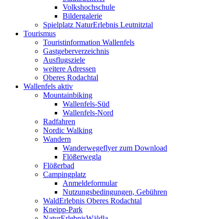
Volkshochschule
Bildergalerie
Spielplatz NaturErlebnis Leutnitztal
Tourismus
Touristinformation Wallenfels
Gastgeberverzeichnis
Ausflugsziele
weitere Adressen
Oberes Rodachtal
Wallenfels aktiv
Mountainbiking
Wallenfels-Süd
Wallenfels-Nord
Radfahren
Nordic Walking
Wandern
Wanderwegeflyer zum Download
Flößerwegla
Flößerbad
Campingplatz
Anmeldeformular
Nutzungsbedingungen, Gebühren
WaldErlebnis Oberes Rodachtal
Kneipp-Park
NaturErlebnisWäldla