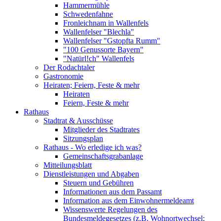
Hammermühle
Schwedenfahne
Fronleichnam in Wallenfels
Wallenfelser "Blechla"
Wallenfelser "Gstopfta Rumm"
"100 Genussorte Bayern"
"Natürl!ch" Wallenfels
Der Rodachtaler
Gastronomie
Heiraten; Feiern, Feste & mehr
Heiraten
Feiern, Feste & mehr
Rathaus
Stadtrat & Ausschüsse
Mitglieder des Stadtrates
Sitzungsplan
Rathaus - Wo erledige ich was?
Gemeinschaftsgrabanlage
Mitteilungsblatt
Dienstleistungen und Abgaben
Steuern und Gebühren
Informationen aus dem Passamt
Information aus dem Einwohnermeldeamt
Wissenswerte Regelungen des
Bundesmeldegesetzes (z.B. Wohnortwechsel;