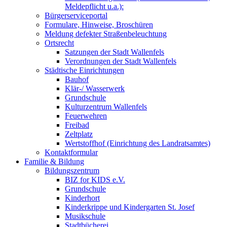
Meldepflicht u.a.):
Bürgerserviceportal
Formulare, Hinweise, Broschüren
Meldung defekter Straßenbeleuchtung
Ortsrecht
Satzungen der Stadt Wallenfels
Verordnungen der Stadt Wallenfels
Städtische Einrichtungen
Bauhof
Klär-/ Wasserwerk
Grundschule
Kulturzentrum Wallenfels
Feuerwehren
Freibad
Zeltplatz
Wertstoffhof (Einrichtung des Landratsamtes)
Kontaktformular
Familie & Bildung
Bildungszentrum
BIZ for KIDS e.V.
Grundschule
Kinderhort
Kinderkrippe und Kindergarten St. Josef
Musikschule
Stadtbücherei