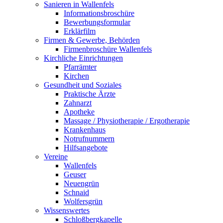
Sanieren in Wallenfels
Informationsbroschüre
Bewerbungsformular
Erklärfilm
Firmen & Gewerbe, Behörden
Firmenbroschüre Wallenfels
Kirchliche Einrichtungen
Pfarrämter
Kirchen
Gesundheit und Soziales
Praktische Ärzte
Zahnarzt
Apotheke
Massage / Physiotherapie / Ergotherapie
Krankenhaus
Notrufnummern
Hilfsangebote
Vereine
Wallenfels
Geuser
Neuengrün
Schnaid
Wolfersgrün
Wissenswertes
Schloßbergkapelle