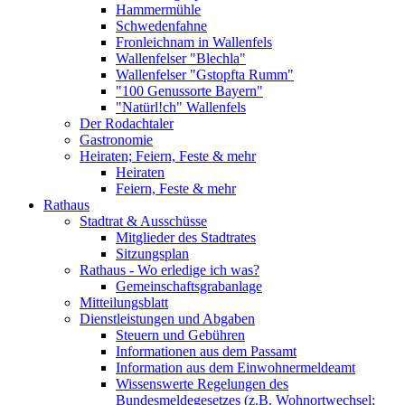
Hammermühle
Schwedenfahne
Fronleichnam in Wallenfels
Wallenfelser "Blechla"
Wallenfelser "Gstopfta Rumm"
"100 Genussorte Bayern"
"Natürl!ch" Wallenfels
Der Rodachtaler
Gastronomie
Heiraten; Feiern, Feste & mehr
Heiraten
Feiern, Feste & mehr
Rathaus
Stadtrat & Ausschüsse
Mitglieder des Stadtrates
Sitzungsplan
Rathaus - Wo erledige ich was?
Gemeinschaftsgrabanlage
Mitteilungsblatt
Dienstleistungen und Abgaben
Steuern und Gebühren
Informationen aus dem Passamt
Information aus dem Einwohnermeldeamt
Wissenswerte Regelungen des
Bundesmeldegesetzes (z.B. Wohnortwechsel;