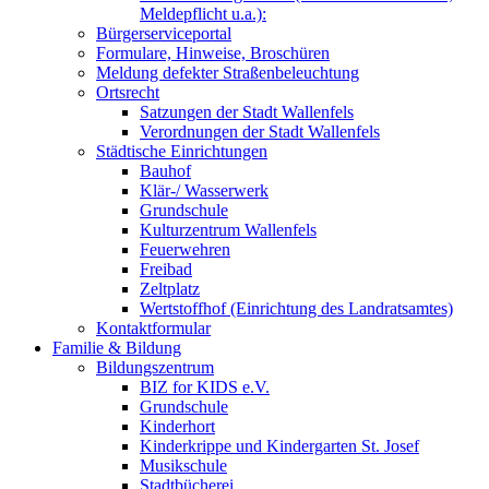
Meldepflicht u.a.):
Bürgerserviceportal
Formulare, Hinweise, Broschüren
Meldung defekter Straßenbeleuchtung
Ortsrecht
Satzungen der Stadt Wallenfels
Verordnungen der Stadt Wallenfels
Städtische Einrichtungen
Bauhof
Klär-/ Wasserwerk
Grundschule
Kulturzentrum Wallenfels
Feuerwehren
Freibad
Zeltplatz
Wertstoffhof (Einrichtung des Landratsamtes)
Kontaktformular
Familie & Bildung
Bildungszentrum
BIZ for KIDS e.V.
Grundschule
Kinderhort
Kinderkrippe und Kindergarten St. Josef
Musikschule
Stadtbücherei