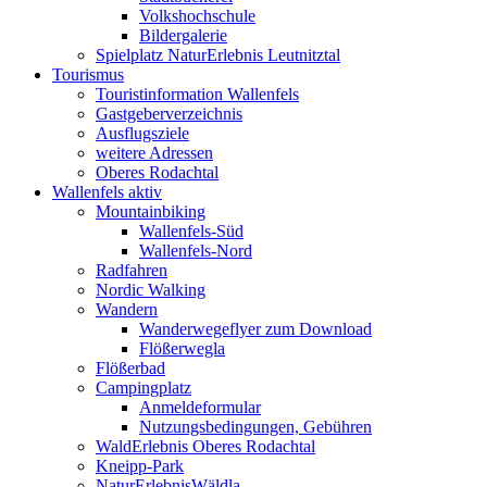
Volkshochschule
Bildergalerie
Spielplatz NaturErlebnis Leutnitztal
Tourismus
Touristinformation Wallenfels
Gastgeberverzeichnis
Ausflugsziele
weitere Adressen
Oberes Rodachtal
Wallenfels aktiv
Mountainbiking
Wallenfels-Süd
Wallenfels-Nord
Radfahren
Nordic Walking
Wandern
Wanderwegeflyer zum Download
Flößerwegla
Flößerbad
Campingplatz
Anmeldeformular
Nutzungsbedingungen, Gebühren
WaldErlebnis Oberes Rodachtal
Kneipp-Park
NaturErlebnisWäldla