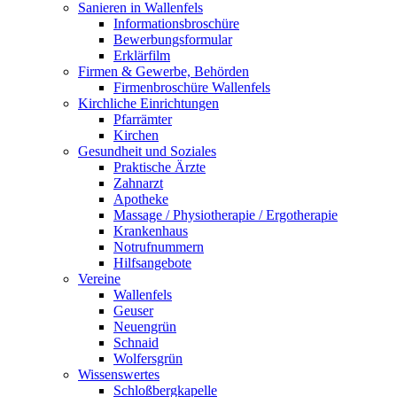
Sanieren in Wallenfels
Informationsbroschüre
Bewerbungsformular
Erklärfilm
Firmen & Gewerbe, Behörden
Firmenbroschüre Wallenfels
Kirchliche Einrichtungen
Pfarrämter
Kirchen
Gesundheit und Soziales
Praktische Ärzte
Zahnarzt
Apotheke
Massage / Physiotherapie / Ergotherapie
Krankenhaus
Notrufnummern
Hilfsangebote
Vereine
Wallenfels
Geuser
Neuengrün
Schnaid
Wolfersgrün
Wissenswertes
Schloßbergkapelle