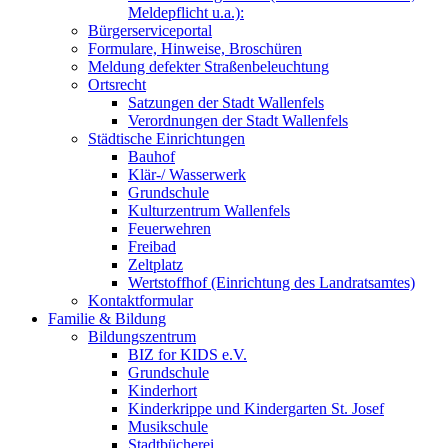
Meldepflicht u.a.):
Bürgerserviceportal
Formulare, Hinweise, Broschüren
Meldung defekter Straßenbeleuchtung
Ortsrecht
Satzungen der Stadt Wallenfels
Verordnungen der Stadt Wallenfels
Städtische Einrichtungen
Bauhof
Klär-/ Wasserwerk
Grundschule
Kulturzentrum Wallenfels
Feuerwehren
Freibad
Zeltplatz
Wertstoffhof (Einrichtung des Landratsamtes)
Kontaktformular
Familie & Bildung
Bildungszentrum
BIZ for KIDS e.V.
Grundschule
Kinderhort
Kinderkrippe und Kindergarten St. Josef
Musikschule
Stadtbücherei