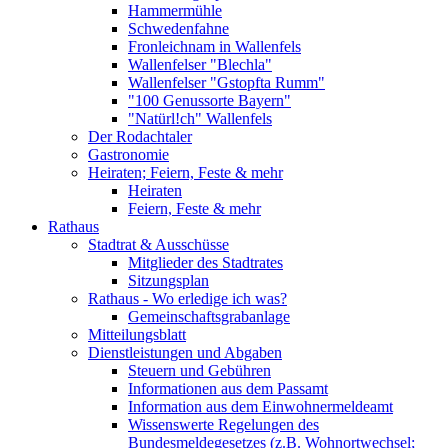
Hammermühle
Schwedenfahne
Fronleichnam in Wallenfels
Wallenfelser "Blechla"
Wallenfelser "Gstopfta Rumm"
"100 Genussorte Bayern"
"Natürl!ch" Wallenfels
Der Rodachtaler
Gastronomie
Heiraten; Feiern, Feste & mehr
Heiraten
Feiern, Feste & mehr
Rathaus
Stadtrat & Ausschüsse
Mitglieder des Stadtrates
Sitzungsplan
Rathaus - Wo erledige ich was?
Gemeinschaftsgrabanlage
Mitteilungsblatt
Dienstleistungen und Abgaben
Steuern und Gebühren
Informationen aus dem Passamt
Information aus dem Einwohnermeldeamt
Wissenswerte Regelungen des
Bundesmeldegesetzes (z.B. Wohnortwechsel;