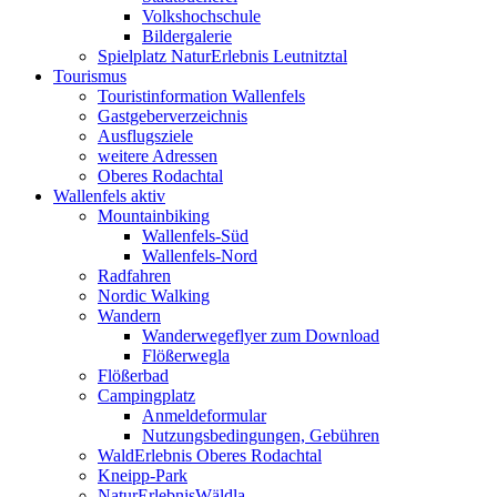
Volkshochschule
Bildergalerie
Spielplatz NaturErlebnis Leutnitztal
Tourismus
Touristinformation Wallenfels
Gastgeberverzeichnis
Ausflugsziele
weitere Adressen
Oberes Rodachtal
Wallenfels aktiv
Mountainbiking
Wallenfels-Süd
Wallenfels-Nord
Radfahren
Nordic Walking
Wandern
Wanderwegeflyer zum Download
Flößerwegla
Flößerbad
Campingplatz
Anmeldeformular
Nutzungsbedingungen, Gebühren
WaldErlebnis Oberes Rodachtal
Kneipp-Park
NaturErlebnisWäldla