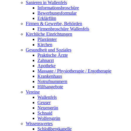
Sanieren in Wallenfels
Informationsbroschüre
Bewerbungsformular
Erklärfilm
Firmen & Gewerbe, Behörden
Firmenbroschüre Wallenfels
Kirchliche Einrichtungen
Pfarrämter
Kirchen
Gesundheit und Soziales
Praktische Ärzte
Zahnarzt
Apotheke
Massage / Physiotherapie / Ergotherapie
Krankenhaus
Notrufnummern
Hilfsangebote
Vereine
Wallenfels
Geuser
Neuengrün
Schnaid
Wolfersgrün
Wissenswertes
Schloßbergkapelle