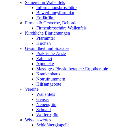
Sanieren in Wallenfels
Informationsbroschüre
Bewerbungsformular
Erklärfilm
Firmen & Gewerbe, Behörden
Firmenbroschüre Wallenfels
Kirchliche Einrichtungen
Pfarrämter
Kirchen
Gesundheit und Soziales
Praktische Ärzte
Zahnarzt
Apotheke
Massage / Physiotherapie / Ergotherapie
Krankenhaus
Notrufnummern
Hilfsangebote
Vereine
Wallenfels
Geuser
Neuengrün
Schnaid
Wolfersgrün
Wissenswertes
Schloßbergkapelle