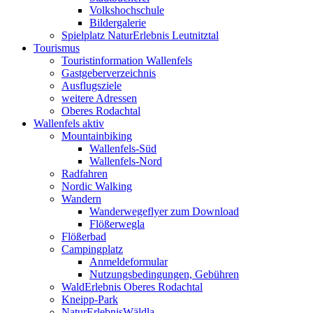
Volkshochschule
Bildergalerie
Spielplatz NaturErlebnis Leutnitztal
Tourismus
Touristinformation Wallenfels
Gastgeberverzeichnis
Ausflugsziele
weitere Adressen
Oberes Rodachtal
Wallenfels aktiv
Mountainbiking
Wallenfels-Süd
Wallenfels-Nord
Radfahren
Nordic Walking
Wandern
Wanderwegeflyer zum Download
Flößerwegla
Flößerbad
Campingplatz
Anmeldeformular
Nutzungsbedingungen, Gebühren
WaldErlebnis Oberes Rodachtal
Kneipp-Park
NaturErlebnisWäldla