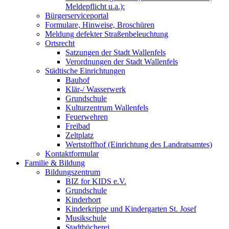
Meldepflicht u.a.):
Bürgerserviceportal
Formulare, Hinweise, Broschüren
Meldung defekter Straßenbeleuchtung
Ortsrecht
Satzungen der Stadt Wallenfels
Verordnungen der Stadt Wallenfels
Städtische Einrichtungen
Bauhof
Klär-/ Wasserwerk
Grundschule
Kulturzentrum Wallenfels
Feuerwehren
Freibad
Zeltplatz
Wertstoffhof (Einrichtung des Landratsamtes)
Kontaktformular
Familie & Bildung
Bildungszentrum
BIZ for KIDS e.V.
Grundschule
Kinderhort
Kinderkrippe und Kindergarten St. Josef
Musikschule
Stadtbücherei