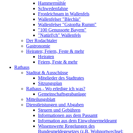
Hammermühle
Schwedenfahne
Fronleichnam in Wallenfels
Wallenfelser "Blechla"
Wallenfelser "Gstopfta Rumm"
"100 Genussorte Bayern"
"Natürl!ch" Wallenfels
Der Rodachtaler
Gastronomie
Heiraten; Feiern, Feste & mehr
Heiraten
Feiern, Feste & mehr
Rathaus
Stadtrat & Ausschüsse
Mitglieder des Stadtrates
Sitzungsplan
Rathaus - Wo erledige ich was?
Gemeinschaftsgrabanlage
Mitteilungsblatt
Dienstleistungen und Abgaben
Steuern und Gebühren
Informationen aus dem Passamt
Information aus dem Einwohnermeldeamt
Wissenswerte Regelungen des
Bundesmeldegesetzes (z.B. Wohnortwechsel;