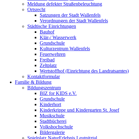
Meldung defekter Straßenbeleuchtung
Ortsrecht
Satzungen der Stadt Wallenfels
Verordnungen der Stadt Wallenfels
Städtische Einrichtungen
Bauhof
Klär-/ Wasserwerk
Grundschule
Kulturzentrum Wallenfels
Feuerwehren
Freibad
Zeltplatz
Wertstoffhof (Einrichtung des Landratsamtes)
Kontaktformular
Familie & Bildung
Bildungszentrum
BIZ for KIDS e.V.
Grundschule
Kinderhort
Kinderkrippe und Kindergarten St. Josef
Musikschule
Stadtbücherei
Volkshochschule
Bildergalerie
Spielplatz NaturErlebnis Leutnitztal