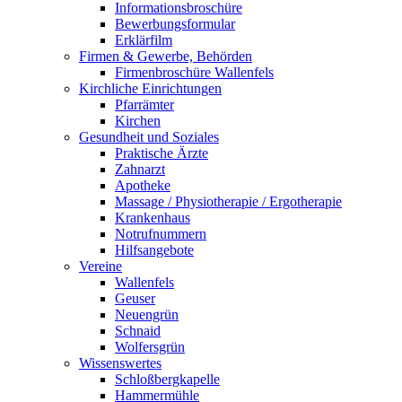
Informationsbroschüre
Bewerbungsformular
Erklärfilm
Firmen & Gewerbe, Behörden
Firmenbroschüre Wallenfels
Kirchliche Einrichtungen
Pfarrämter
Kirchen
Gesundheit und Soziales
Praktische Ärzte
Zahnarzt
Apotheke
Massage / Physiotherapie / Ergotherapie
Krankenhaus
Notrufnummern
Hilfsangebote
Vereine
Wallenfels
Geuser
Neuengrün
Schnaid
Wolfersgrün
Wissenswertes
Schloßbergkapelle
Hammermühle