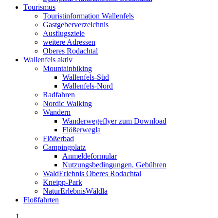
Tourismus
Touristinformation Wallenfels
Gastgeberverzeichnis
Ausflugsziele
weitere Adressen
Oberes Rodachtal
Wallenfels aktiv
Mountainbiking
Wallenfels-Süd
Wallenfels-Nord
Radfahren
Nordic Walking
Wandern
Wanderwegeflyer zum Download
Flößerwegla
Flößerbad
Campingplatz
Anmeldeformular
Nutzungsbedingungen, Gebühren
WaldErlebnis Oberes Rodachtal
Kneipp-Park
NaturErlebnisWäldla
Floßfahrten