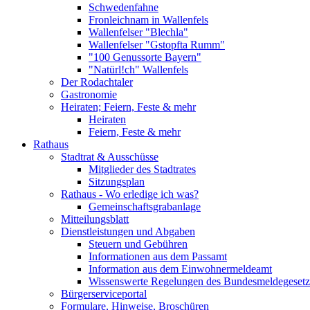
Schwedenfahne
Fronleichnam in Wallenfels
Wallenfelser "Blechla"
Wallenfelser "Gstopfta Rumm"
"100 Genussorte Bayern"
"Natürl!ch" Wallenfels
Der Rodachtaler
Gastronomie
Heiraten; Feiern, Feste & mehr
Heiraten
Feiern, Feste & mehr
Rathaus
Stadtrat & Ausschüsse
Mitglieder des Stadtrates
Sitzungsplan
Rathaus - Wo erledige ich was?
Gemeinschaftsgrabanlage
Mitteilungsblatt
Dienstleistungen und Abgaben
Steuern und Gebühren
Informationen aus dem Passamt
Information aus dem Einwohnermeldeamt
Wissenswerte Regelungen des Bundesmeldegesetzes
Bürgerserviceportal
Formulare, Hinweise, Broschüren