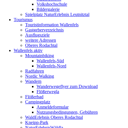
Volkshochschule
Bildergalerie
Spielplatz NaturErlebnis Leutnitztal
Tourismus
Touristinformation Wallenfels
Gastgeberverzeichnis
Ausflugsziele
weitere Adressen
Oberes Rodachtal
Wallenfels aktiv
Mountainbiking
Wallenfels-Süd
Wallenfels-Nord
Radfahren
Nordic Walking
Wandern
Wanderwegeflyer zum Download
Flößerwegla
Flößerbad
Campingplatz
Anmeldeformular
Nutzungsbedingungen, Gebühren
WaldErlebnis Oberes Rodachtal
Kneipp-Park
NaturErlebnisWäldla