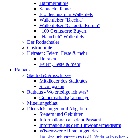
Hammermühle
Schwedenfahne
Fronleichnam in Wallenfels
Wallenfelser "Blechla"
Wallenfelser "Gstopfta Rumm"
"100 Genussorte Bayern"
"Natürl!ch" Wallenfels
Der Rodachtaler
Gastronomie
Heiraten; Feiern, Feste & mehr
Heiraten
Feiern, Feste & mehr
Rathaus
Stadtrat & Ausschüsse
Mitglieder des Stadtrates
Sitzungsplan
Rathaus - Wo erledige ich was?
Gemeinschaftsgrabanlage
Mitteilungsblatt
Dienstleistungen und Abgaben
Steuern und Gebühren
Informationen aus dem Passamt
Information aus dem Einwohnermeldeamt
Wissenswerte Regelungen des
Bundesmeldegesetzes (z.B. Wohnortwechsel;