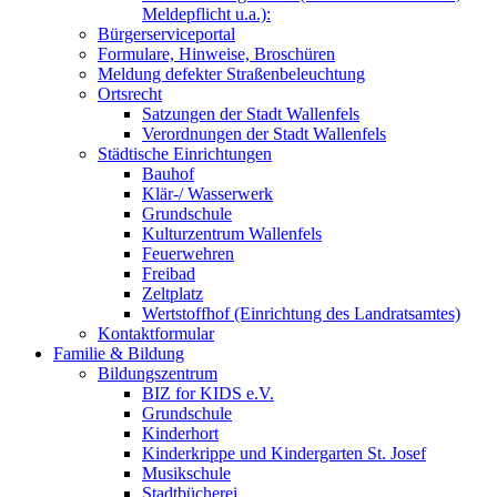
Meldepflicht u.a.):
Bürgerserviceportal
Formulare, Hinweise, Broschüren
Meldung defekter Straßenbeleuchtung
Ortsrecht
Satzungen der Stadt Wallenfels
Verordnungen der Stadt Wallenfels
Städtische Einrichtungen
Bauhof
Klär-/ Wasserwerk
Grundschule
Kulturzentrum Wallenfels
Feuerwehren
Freibad
Zeltplatz
Wertstoffhof (Einrichtung des Landratsamtes)
Kontaktformular
Familie & Bildung
Bildungszentrum
BIZ for KIDS e.V.
Grundschule
Kinderhort
Kinderkrippe und Kindergarten St. Josef
Musikschule
Stadtbücherei