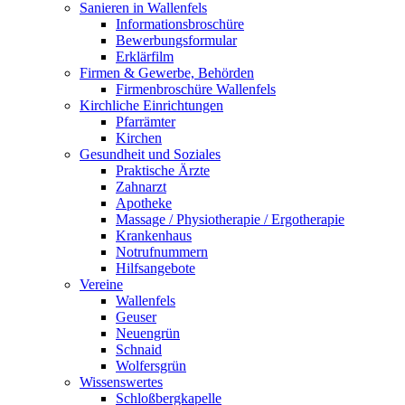
Sanieren in Wallenfels
Informationsbroschüre
Bewerbungsformular
Erklärfilm
Firmen & Gewerbe, Behörden
Firmenbroschüre Wallenfels
Kirchliche Einrichtungen
Pfarrämter
Kirchen
Gesundheit und Soziales
Praktische Ärzte
Zahnarzt
Apotheke
Massage / Physiotherapie / Ergotherapie
Krankenhaus
Notrufnummern
Hilfsangebote
Vereine
Wallenfels
Geuser
Neuengrün
Schnaid
Wolfersgrün
Wissenswertes
Schloßbergkapelle