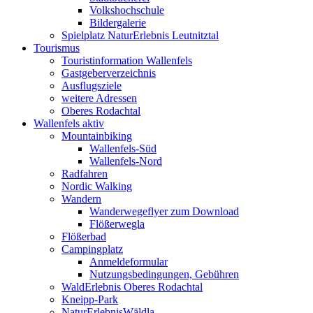
Volkshochschule
Bildergalerie
Spielplatz NaturErlebnis Leutnitztal
Tourismus
Touristinformation Wallenfels
Gastgeberverzeichnis
Ausflugsziele
weitere Adressen
Oberes Rodachtal
Wallenfels aktiv
Mountainbiking
Wallenfels-Süd
Wallenfels-Nord
Radfahren
Nordic Walking
Wandern
Wanderwegeflyer zum Download
Flößerwegla
Flößerbad
Campingplatz
Anmeldeformular
Nutzungsbedingungen, Gebühren
WaldErlebnis Oberes Rodachtal
Kneipp-Park
NaturErlebnisWäldla