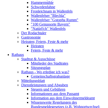
Hammermühle
Schwedenfahne
Fronleichnam in Wallenfels
Wallenfelser "Blechla"
Wallenfelser "Gstopfta Rumm"
"100 Genussorte Bayern"
"Natürl!ch" Wallenfels
Der Rodachtaler
Gastronomie
Heiraten; Feiern, Feste & mehr
Heiraten
Feiern, Feste & mehr
Rathaus
Stadtrat & Ausschüsse
Mitglieder des Stadtrates
Sitzungsplan
Rathaus - Wo erledige ich was?
Gemeinschaftsgrabanlage
Mitteilungsblatt
Dienstleistungen und Abgaben
Steuern und Gebühren
Informationen aus dem Passamt
Information aus dem Einwohnermeldeamt
Wissenswerte Regelungen des
Bundesmeldegesetzes (z.B. Wohnortwechsel;