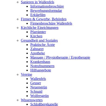
Sanieren in Wallenfels
Informationsbroschüre
Bewerbungsformular
Erklärfilm
Firmen & Gewerbe, Behörden
Firmenbroschüre Wallenfels
Kirchliche Einrichtungen
Pfarrämter
Kirchen
Gesundheit und Soziales
Praktische Ärzte
Zahnarzt
Apotheke
Massage / Physiotherapie / Ergotherapie
Krankenhaus
Notrufnummern
Hilfsangebote
Vereine
Wallenfels
Geuser
Neuengrün
Schnaid
Wolfersgrün
Wissenswertes
Schloßbergkapelle