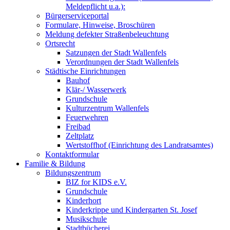
Meldepflicht u.a.):
Bürgerserviceportal
Formulare, Hinweise, Broschüren
Meldung defekter Straßenbeleuchtung
Ortsrecht
Satzungen der Stadt Wallenfels
Verordnungen der Stadt Wallenfels
Städtische Einrichtungen
Bauhof
Klär-/ Wasserwerk
Grundschule
Kulturzentrum Wallenfels
Feuerwehren
Freibad
Zeltplatz
Wertstoffhof (Einrichtung des Landratsamtes)
Kontaktformular
Familie & Bildung
Bildungszentrum
BIZ for KIDS e.V.
Grundschule
Kinderhort
Kinderkrippe und Kindergarten St. Josef
Musikschule
Stadtbücherei