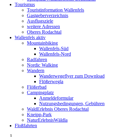
Tourismus
Touristinformation Wallenfels
Gastgeberverzeichnis
Ausflugsziele
weitere Adressen
Oberes Rodachtal
Wallenfels aktiv
Mountainbiking
Wallenfels-Süd
Wallenfels-Nord
Radfahren
Nordic Walking
Wandern
Wanderwegeflyer zum Download
Flößerwegla
Flößerbad
Campingplatz
Anmeldeformular
Nutzungsbedingungen, Gebühren
WaldErlebnis Oberes Rodachtal
Kneipp-Park
NaturErlebnisWäldla
Floßfahrten