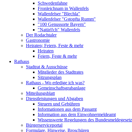
Schwedenfahne
Fronleichnam in Wallenfels
Wallenfelser "Blechla"
Wallenfelser "Gstopfta Rumm"
"100 Genussorte Bayern"
"Natürl!ch" Wallenfels
Der Rodachtaler
Gastronomie
Heiraten; Feiern, Feste & mehr
Heiraten
Feiern, Feste & mehr
Rathaus
Stadtrat & Ausschüsse
Mitglieder des Stadtrates
Sitzungsplan
Rathaus - Wo erledige ich was?
Gemeinschaftsgrabanlage
Mitteilungsblatt
Dienstleistungen und Abgaben
Steuern und Gebühren
Informationen aus dem Passamt
Information aus dem Einwohnermeldeamt
Wissenswerte Regelungen des Bundesmeldegesetzes
Bürgerserviceportal
Formulare, Hinweise, Broschüren