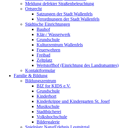
Meldung defekter Straßenbeleuchtung
Ortsrecht
Satzungen der Stadt Wallenfels
Verordnungen der Stadt Wallenfels
Städtische Einrichtungen
Bauhof
Klär-/ Wasserwerk
Grundschule
Kulturzentrum Wallenfels
Feuerwehren
Freibad
Zeltplatz
Wertstoffhof (Einrichtung des Landratsamtes)
Kontaktformular
Familie & Bildung
Bildungszentrum
BIZ for KIDS e.V.
Grundschule
Kinderhort
Kinderkrippe und Kindergarten St. Josef
Musikschule
Stadtbücherei
Volkshochschule
Bildergalerie
Spielplatz NaturErlebnis Leutnitztal