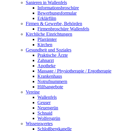
Sanieren in Wallenfels
Informationsbroschüre
Bewerbungsformular
Erklärfilm
Firmen & Gewerbe, Behörden
Firmenbroschüre Wallenfels
Kirchliche Einrichtungen
Pfarrämter
Kirchen
Gesundheit und Soziales
Praktische Ärzte
Zahnarzt
Apotheke
Massage / Physiotherapie / Ergotherapie
Krankenhaus
Notrufnummern
Hilfsangebote
Vereine
Wallenfels
Geuser
Neuengrün
Schnaid
Wolfersgrün
Wissenswertes
Schloßbergkapelle