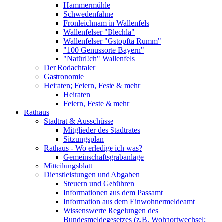
Hammermühle
Schwedenfahne
Fronleichnam in Wallenfels
Wallenfelser "Blechla"
Wallenfelser "Gstopfta Rumm"
"100 Genussorte Bayern"
"Natürl!ch" Wallenfels
Der Rodachtaler
Gastronomie
Heiraten; Feiern, Feste & mehr
Heiraten
Feiern, Feste & mehr
Rathaus
Stadtrat & Ausschüsse
Mitglieder des Stadtrates
Sitzungsplan
Rathaus - Wo erledige ich was?
Gemeinschaftsgrabanlage
Mitteilungsblatt
Dienstleistungen und Abgaben
Steuern und Gebühren
Informationen aus dem Passamt
Information aus dem Einwohnermeldeamt
Wissenswerte Regelungen des
Bundesmeldegesetzes (z.B. Wohnortwechsel;