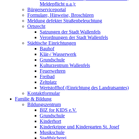
Meldepflicht u.a.):
Bürgerserviceportal
Formulare, Hinweise, Broschüren
Meldung defekter Straßenbeleuchtung
Ortsrecht
Satzungen der Stadt Wallenfels
Verordnungen der Stadt Wallenfels
Städtische Einrichtungen
Bauhof
Klär-/ Wasserwerk
Grundschule
Kulturzentrum Wallenfels
Feuerwehren
Freibad
Zeltplatz
Wertstoffhof (Einrichtung des Landratsamtes)
Kontaktformular
Familie & Bildung
Bildungszentrum
BIZ for KIDS e.V.
Grundschule
Kinderhort
Kinderkrippe und Kindergarten St. Josef
Musikschule
Stadtbücherei