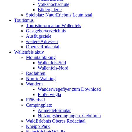
Volkshochschule
Bildergalerie
Spielplatz NaturErlebnis Leutnitztal
Tourismus
Touristinformation Wallenfels
Gastgeberverzeichnis
Ausflugsziele
weitere Adressen
Oberes Rodachtal
Wallenfels aktiv
Mountainbiking
Wallenfels-Süd
Wallenfels-Nord
Radfahren
Nordic Walking
Wandern
Wanderwegeflyer zum Download
Flößerwegla
Flößerbad
Campingplatz
Anmeldeformular
Nutzungsbedingungen, Gebühren
WaldErlebnis Oberes Rodachtal
Kneipp-Park
NaturErlebnisWäldla