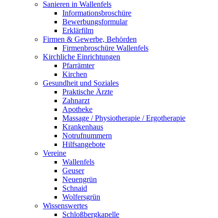
Sanieren in Wallenfels
Informationsbroschüre
Bewerbungsformular
Erklärfilm
Firmen & Gewerbe, Behörden
Firmenbroschüre Wallenfels
Kirchliche Einrichtungen
Pfarrämter
Kirchen
Gesundheit und Soziales
Praktische Ärzte
Zahnarzt
Apotheke
Massage / Physiotherapie / Ergotherapie
Krankenhaus
Notrufnummern
Hilfsangebote
Vereine
Wallenfels
Geuser
Neuengrün
Schnaid
Wolfersgrün
Wissenswertes
Schloßbergkapelle