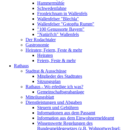
Hammermühle
Schwedenfahne
Fronleichnam in Wallenfels
Wallenfelser "Blechla"
Wallenfelser "Gstopfta Rumm"
"100 Genussorte Bayern"
"Natürl!ch" Wallenfels
Der Rodachtaler
Gastronomie
Heiraten; Feiern, Feste & mehr
Heiraten
Feiern, Feste & mehr
Rathaus
Stadtrat & Ausschüsse
Mitglieder des Stadtrates
Sitzungsplan
Rathaus - Wo erledige ich was?
Gemeinschaftsgrabanlage
Mitteilungsblatt
Dienstleistungen und Abgaben
Steuern und Gebühren
Informationen aus dem Passamt
Information aus dem Einwohnermeldeamt
Wissenswerte Regelungen des
Bundesmeldegesetzes (z.B. Wohnortwechsel;