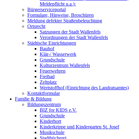
Meldepflicht u.a.):
Bürgerserviceportal
Formulare, Hinweise, Broschüren
Meldung defekter Straßenbeleuchtung
Ortsrecht
Satzungen der Stadt Wallenfels
Verordnungen der Stadt Wallenfels
Städtische Einrichtungen
Bauhof
Klär-/ Wasserwerk
Grundschule
Kulturzentrum Wallenfels
Feuerwehren
Freibad
Zeltplatz
Wertstoffhof (Einrichtung des Landratsamtes)
Kontaktformular
Familie & Bildung
Bildungszentrum
BIZ for KIDS e.V.
Grundschule
Kinderhort
Kinderkrippe und Kindergarten St. Josef
Musikschule
Stadtbücherei