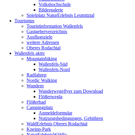
Volkshochschule
Bildergalerie
Spielplatz NaturErlebnis Leutnitztal
Tourismus
Touristinformation Wallenfels
Gastgeberverzeichnis
Ausflugsziele
weitere Adressen
Oberes Rodachtal
Wallenfels aktiv
Mountainbiking
Wallenfels-Süd
Wallenfels-Nord
Radfahren
Nordic Walking
Wandern
Wanderwegeflyer zum Download
Flößerwegla
Flößerbad
Campingplatz
Anmeldeformular
Nutzungsbedingungen, Gebühren
WaldErlebnis Oberes Rodachtal
Kneipp-Park
NaturErlebnisWäldla